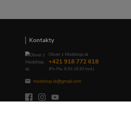
Kontakty
Oliver z Modshop.sk
+421 918 772 618
(Po-Pia, 8:30-16:30 hod.)
modshop.sk@gmail.com