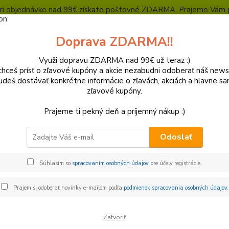
, pri objednávke nad 99€ získate poštovné ZDARMA. Prajeme Vám 
Heuréka - overené zákazníkmi
Polepy a grafika
SUPERMOTO Presta
Doprava ZDARMA!!
Kontakty
Ochrana súkromia
Využi dopravu ZDARMA nad 99€ už teraz :)
hceš prísť o zľavové kupóny a akcie nezabudni odoberať náš news
Neviet
Hľadať
udeš dostávať konkrétne informácie o zľavách, akciách a hlavne s
+421
zľavové kupóny.
(Po-Pi
Prajeme ti pekný deň a príjemný nákup :)
strácia
Odoslať
Súhlasím so
spracovaním osobných údajov
pre účely registrácie.
 údaje
Prajem si odoberať novinky e-mailom podľa
podmienok spracovania osobných údajov
.
Nap
Zatvoriť