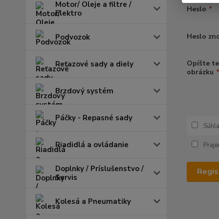
Motor/ Oleje a filtre /
Heslo
*
Elektro
Heslo zn
Podvozok
Opíšte t
Reťazové sady a diely
obrázku
Brzdový systém
Páčky - Repasné sady
Súhl
Riadidlá a ovládanie
Praje
Doplnky / Príslušenstvo /
Regis
Servis
Kolesá a Pneumatiky