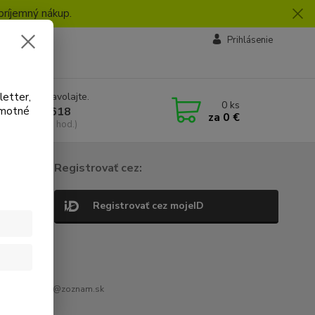
príjemný nákup.
vby
Prihlásenie
letter,
e si rady? Zavolajte.
0
ks
amotné
 918 772 618
za
0 €
a, 8:30-16:30 hod.)
Registrovať cez:
Registrovať cez mojeID
r. peternovak@zoznam.sk