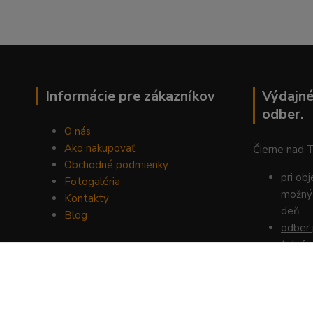
Informácie pre zákazníkov
Výdajné
odber.
O nás
Ako nakupovať
Čierne nad 
Obchodné podmienky
pri ob
Fotogaléria
možný 
Kontakty
deň
Blog
odber 
telefo