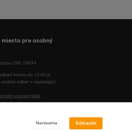
 miesto pre osobný
Topľou 290, 09434
jednaní tovaru do 13:00 je
osobný odber v nasledujúci
prosím vopred hlásiť
nicky / mailom
.
Súhlasím
Nastavenia