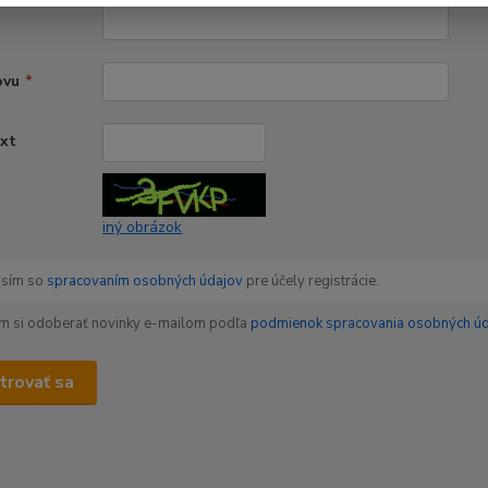
ovu
*
ext
*
iný obrázok
asím so
spracovaním osobných údajov
pre účely registrácie.
m si odoberať novinky e-mailom podľa
podmienok spracovania osobných úd
trovať sa