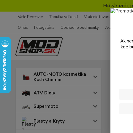
Milí zákazníci
Vaše Recenzie
Tabuľka veľkostí
Vrátenie tovaru - Formulár
O nás
Fotogaléria
Obchodné podmienky
Ako nakupovať
Ak nec
kde b
AUTO-MOTO kozmetika
Regi
Koch Chemie
ATV Diely
Supermoto
Osobné
Plasty a Kryty
Email
*