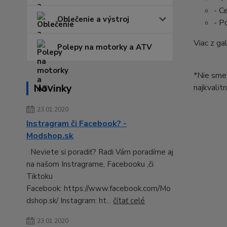
- C
Oblečenie a výstroj
- Po
Viac z g
Polepy na motorky a ATV
*Nie sme 
Novinky
najkvalitn
23.01.2020
Instragram či Facebook? -
Modshop.sk
Neviete si poradiť? Radi Vám poradíme aj
na našom Instragrame, Facebooku ,či
Tiktoku
Facebook: https://www.facebook.com/Mo
dshop.sk/ Instagram: ht...
čítať celé
23.01.2020