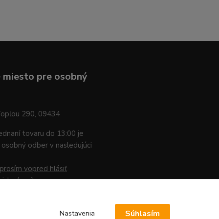
 miesto pre osobný
Topľou 290, 09434
jednaní tovaru do 13:00 je
osobný odber v nasledujúci
prosím vopred hlásiť
nicky / mailom
.
Súhlasím
Nastavenia