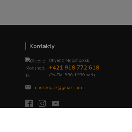
Kontakty
Oliver z Modshop.sk
+421 918 772 618
(Po-Pia, 8:30-16:30 hod.)
modshop.sk@gmail.com