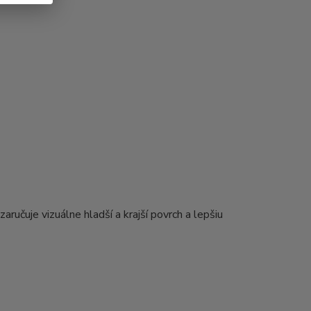
aručuje vizuálne hladší a krajší povrch a lepšiu