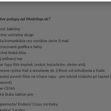
áve polepy od Modshop.sk?
sné šablóny
stne voliteľný dizajn
hla komunikácia cez sociálne siete či mail
pracovaná grafika a farby
litná hrubá fólia
ý priľnavý lep
ne typy fólii (matné, lesklé, holochróm, chróm atd)
resne rýchla tlač a doručenie do 24hod. od schválenia a tlače
avený povrch fólie na strane lepu - pre odvod vzduchu pri lepení (z
ľnavosť)
per CENA
oká škála šablon pre:
upermoto/ Enduro/ Cross motorky,
-kolky/ 3-kolky,