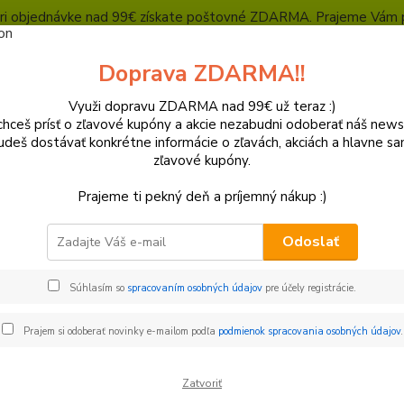
, pri objednávke nad 99€ získate poštovné ZDARMA. Prajeme Vám 
Heuréka - overené zákazníkmi
Polepy a grafika
SUPERMOTO Presta
Doprava ZDARMA!!
Kontakty
Ochrana súkromia
Využi dopravu ZDARMA nad 99€ už teraz :)
hceš prísť o zľavové kupóny a akcie nezabudni odoberať náš news
Neviet
Hľadať
udeš dostávať konkrétne informácie o zľavách, akciách a hlavne s
+421
zľavové kupóny.
(Po-Pi
Prajeme ti pekný deň a príjemný nákup :)
olepy a grafika
Odoslať
ické úpravy moto - POLEPY
Súhlasím so
spracovaním osobných údajov
pre účely registrácie.
 ste o zmene vizuálnej stránky vašej motorky? Áno, táto podstatná zm
najviac namáhané a opotrebované.
Prajem si odoberať novinky e-mailom podľa
podmienok spracovania osobných údajov
.
ici sa postarajú o to, aby Vaša motorka vynikala z radu a aby ok
záleží. Kvalitný polep nemá len vyzerať dobre, ale má slúžiť aj a
Zatvoriť
 vozovke.