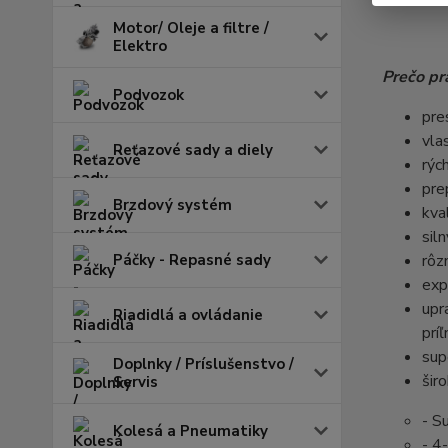
Motor/ Oleje a filtre /
Elektro
Prečo pr
Podvozok
pre
vla
Reťazové sady a diely
rýc
pre
Brzdový systém
kva
siln
Páčky - Repasné sady
rôz
exp
upr
Riadidlá a ovládanie
prí
su
Doplnky / Príslušenstvo /
šir
Servis
- S
Kolesá a Pneumatiky
- 4