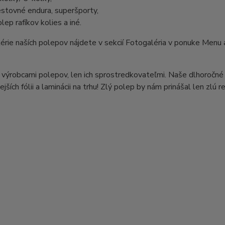
estovné endura, superšporty,
lep rafíkov kolies a iné.
alérie naších polepov nájdete v sekcií Fotogaléria v ponuke M
výrobcami polepov, len ich sprostredkovateľmi. Naše dlhoročné
ejších fólii a laminácii na trhu! Zlý polep by nám prinášal len zlú 