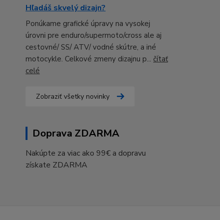
Hľadáš skvelý dizajn?
Ponúkame grafické úpravy na vysokej
úrovni pre enduro/supermoto/cross ale aj
cestovné/ SS/ ATV/ vodné skútre, a iné
motocykle. Celkové zmeny dizajnu p...
čítať
celé
Zobraziť všetky novinky
Doprava ZDARMA
Nakúpte za viac ako 99€ a dopravu
získate ZDARMA