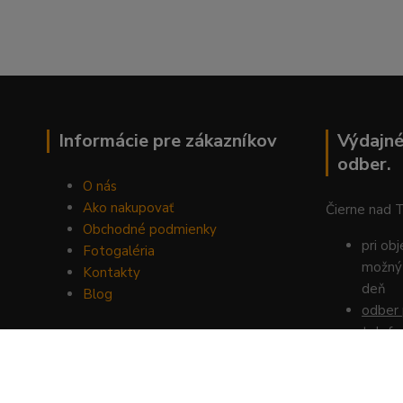
Informácie pre zákazníkov
Výdajné
odber.
O nás
Ako nakupovať
Čierne nad 
Obchodné podmienky
pri ob
Fotogaléria
možný 
Kontakty
deň
Blog
odber 
telefo