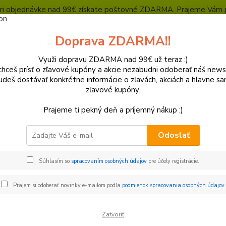
, pri objednávke nad 99€ získate poštovné ZDARMA. Prajeme Vám 
Heuréka - overené zákazníkmi
Polepy a grafika
SUPERMOTO Presta
Doprava ZDARMA!!
Kontakty
Ochrana súkromia
Využi dopravu ZDARMA nad 99€ už teraz :)
hceš prísť o zľavové kupóny a akcie nezabudni odoberať náš news
Neviet
Hľadať
udeš dostávať konkrétne informácie o zľavách, akciách a hlavne s
+421
zľavové kupóny.
(Po-Pi
Prajeme ti pekný deň a príjemný nákup :)
O nás
Odoslať
s
Súhlasím so
spracovaním osobných údajov
pre účely registrácie.
ná firma sídliaca na východe SR, ktorá robí svoju prácu srdcom 
Prajem si odoberať novinky e-mailom podľa
podmienok spracovania osobných údajov
.
motocyklov, lepeniu kvalitných polepov a mnohým iným veciam, 
osť a odbornosť, ktorú potrebujete.
Zatvoriť
ponúkame pomoc s výberom produktov Supermoto, na ktoré sa špe