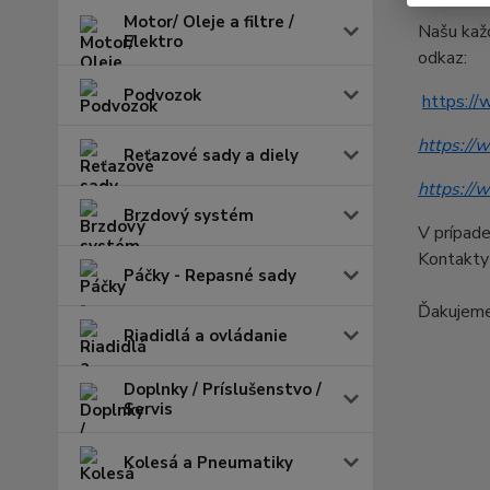
Motor/ Oleje a filtre /
Našu každ
Elektro
odkaz:
Podvozok
https:/
https://
Reťazové sady a diely
https://
Brzdový systém
V prípade
Kontakty 
Páčky - Repasné sady
Ďakujeme
Riadidlá a ovládanie
Doplnky / Príslušenstvo /
Servis
Kolesá a Pneumatiky