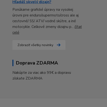
Hľadáš skvelý dizajn?
Ponúkame grafické úpravy na vysokej
úrovni pre enduro/supermoto/cross ale aj
cestovné/ SS/ ATV/ vodné skútre, a iné
motocykle. Celkové zmeny dizajnu p...
čítať
celé
Zobraziť všetky novinky
Doprava ZDARMA
Nakúpte za viac ako 99€ a dopravu
získate ZDARMA