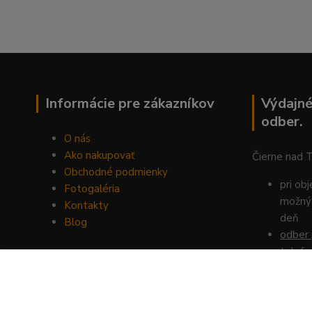
Informácie pre zákazníkov
Výdajné
odber.
O nás
Ako nakupovať
Čierne nad 
Obchodné podmienky
pri ob
Fotogaléria
možný 
Kontakty
deň
Blog
odber 
telefo