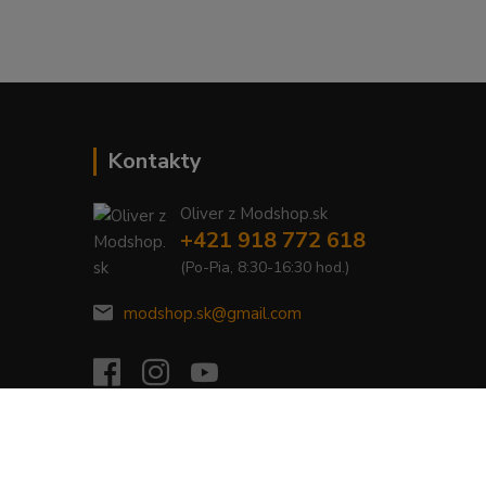
Kontakty
Oliver z Modshop.sk
+421 918 772 618
(Po-Pia, 8:30-16:30 hod.)
modshop.sk@gmail.com