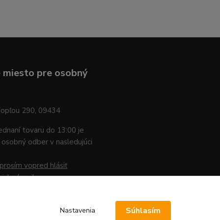
 miesto pre osobný
Topľou 290, 09434
jednaní tovaru do 13:00 je
osobný odber v nasledujúci
prosím vopred hlásiť
nicky / mailom
.
Súhlasím
Nastavenia