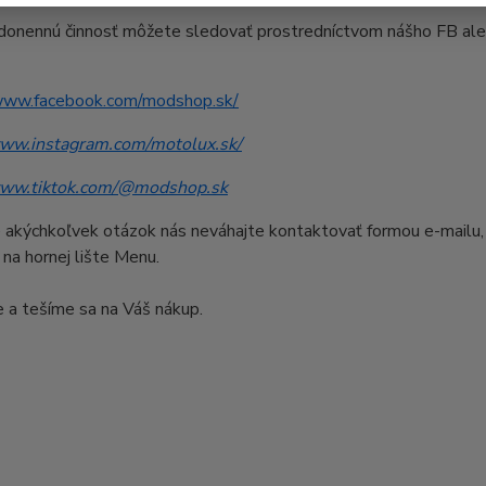
onennú činnosť môžete sledovať prostredníctvom nášho FB alebo
/www.facebook.com/modshop.sk/
www.instagram.com/motolux.sk/
www.tiktok.com/@modshop.sk
 akýchkoľvek otázok nás neváhajte kontaktovať formou e-mailu, 
na hornej lište Menu.
 a tešíme sa na Váš nákup.