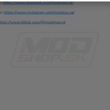
k:
https://www.facebook.com/Modshop.sk/
m:
https://www.instagram.com/motolux.sk/
ttps://www.tiktok.com/@modshop.sk