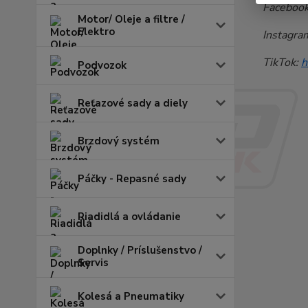
Faceboo
Motor/ Oleje a filtre /
Elektro
Instagra
TikTok:
h
Podvozok
Reťazové sady a diely
Brzdový systém
Páčky - Repasné sady
Riadidlá a ovládanie
Doplnky / Príslušenstvo /
Servis
Kolesá a Pneumatiky