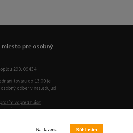
 miesto pre osobný
Topľou 290, 09434
jednaní tovaru do 13:00 je
osobný odber v nasledujúci
prosím vopred hlásiť
nicky / mailom
.
Súhlasím
Nastavenia