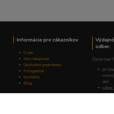
Informácie pre zákazníkov
Výdajné
odber.
O nás
Ako nakupovať
Čierne nad 
Obchodné podmienky
pri ob
Fotogaléria
možný 
Kontakty
deň
Blog
odber 
telefo