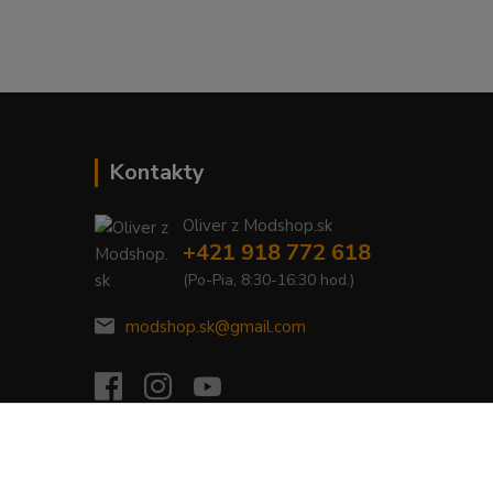
Kontakty
Oliver z Modshop.sk
+421 918 772 618
(Po-Pia, 8:30-16:30 hod.)
modshop.sk@gmail.com