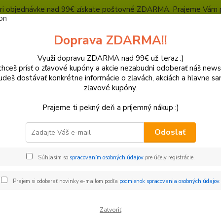
, pri objednávke nad 99€ získate poštovné ZDARMA. Prajeme Vám 
Heuréka - overené zákazníkmi
Polepy a grafika
SUPERMOTO Presta
Doprava ZDARMA!!
Kontakty
Ochrana súkromia
Využi dopravu ZDARMA nad 99€ už teraz :)
hceš prísť o zľavové kupóny a akcie nezabudni odoberať náš news
Neviet
Hľadať
udeš dostávať konkrétne informácie o zľavách, akciách a hlavne s
+421
zľavové kupóny.
(Po-Pi
Prajeme ti pekný deň a príjemný nákup :)
ovinky
Instragram či Facebook? - Modshop.sk
Odoslať
ragram či Facebook? - Modshop.
Súhlasím so
spracovaním osobných údajov
pre účely registrácie.
0
Prajem si odoberať novinky e-mailom podľa
podmienok spracovania osobných údajov
.
si poradiť? Radi Vám poradíme aj na našom Instragrame, Facebo
Zatvoriť