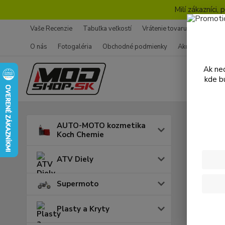
Milí zákazníci
Vaše Recenzie
Tabuľka veľkostí
Vrátenie tovaru - Formulár
O nás
Fotogaléria
Obchodné podmienky
Ako nakupovať
Ak nec
kde b
Úvod
R
AUTO-MOTO kozmetika
Koch Chemie
Riad
ATV Diely
Supermoto
Plasty a Kryty