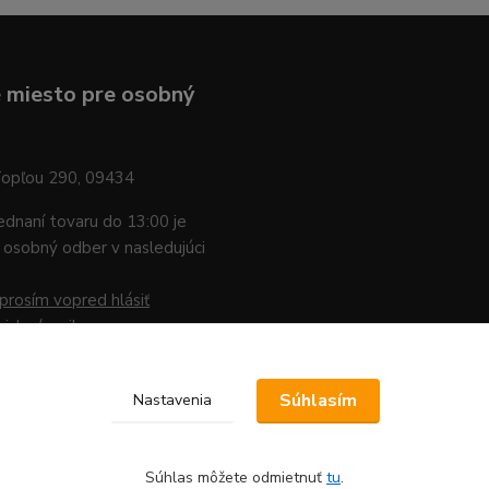
 miesto pre osobný
Topľou 290, 09434
jednaní tovaru do 13:00 je
osobný odber v nasledujúci
prosím vopred hlásiť
nicky / mailom
.
Súhlasím
Nastavenia
Súhlas môžete odmietnuť
tu
.