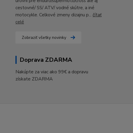
úrovni pre enduro/supermoto/cross ale aj
cestovné/ SS/ ATV/ vodné skútre, a iné
motocykle. Celkové zmeny dizajnu p...
čítať
celé
Zobraziť všetky novinky
Doprava ZDARMA
Nakúpte za viac ako 99€ a dopravu
získate ZDARMA