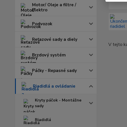
Motor/ Oleje a filtre /
Elektro
Podvozok
Reťazové sady a diely
V tejto k
Brzdový systém
Páčky - Repasné sady
Riadidlá a ovládanie
Kryty páčok - Montážne
sady
Riadidlá