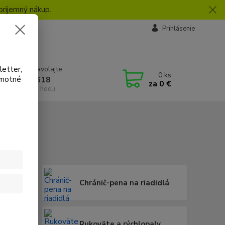
príjemný nákup.
vby
Prihlásenie
letter,
e si rady? Zavolajte.
0
ks
amotné
 918 772 618
za
0 €
a, 8:30-16:30 hod.)
Chránič-pena na riadidlá
a
Rukoväte a rýchlopaly