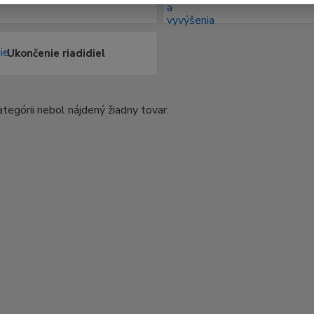
Ukončenie riadidiel
ategórii nebol nájdený žiadny tovar.