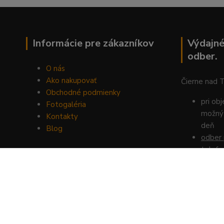
Informácie pre zákazníkov
Výdajné
odber.
O nás
Ako nakupovať
Čierne nad 
Obchodné podmienky
pri ob
Fotogaléria
možný 
Kontakty
deň
Blog
odber 
telefo