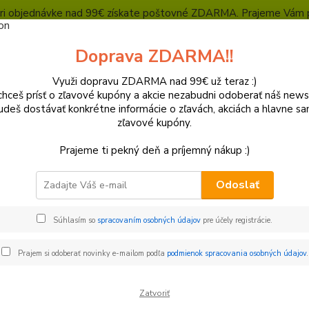
, pri objednávke nad 99€ získate poštovné ZDARMA. Prajeme Vám 
Heuréka - overené zákazníkmi
Polepy a grafika
SUPERMOTO Presta
Doprava ZDARMA!!
Kontakty
Ochrana súkromia
Využi dopravu ZDARMA nad 99€ už teraz :)
hceš prísť o zľavové kupóny a akcie nezabudni odoberať náš news
Neviet
Hľadať
udeš dostávať konkrétne informácie o zľavách, akciách a hlavne s
+421
zľavové kupóny.
(Po-Pi
Prajeme ti pekný deň a príjemný nákup :)
iadidlá a ovládanie
Odoslať
idlá a ovládanie
Súhlasím so
spracovaním osobných údajov
pre účely registrácie.
Kryty páčok - Montážne
Riadidlá
Prajem si odoberať novinky e-mailom podľa
podmienok spracovania osobných údajov
.
sady
Zatvoriť
Lanká
Držiaky a vyvýšeni