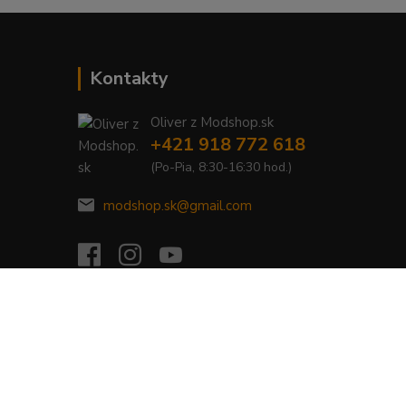
Kontakty
Oliver z Modshop.sk
+421 918 772 618
(Po-Pia, 8:30-16:30 hod.)
modshop.sk@gmail.com
Vytvorené na
Eshop-rychlo.sk