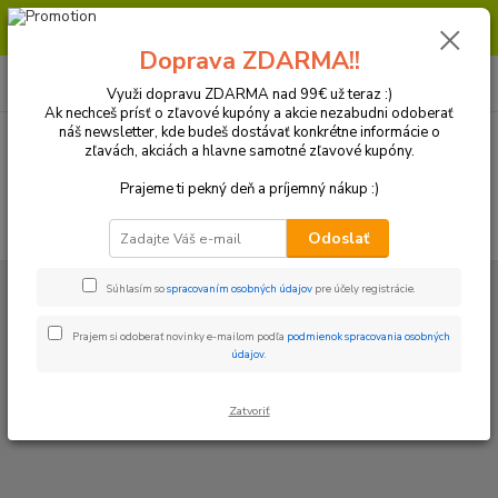
Milí zákazníci, pri objednávke nad 99€ získate poštovné ZDARMA.
Prajeme Vám príjemný nákup.
Doprava ZDARMA!!
0
ks
+421 918 772 618
za
0 €
(Po-Pia, 8:30-16:30 hod.)
Využi dopravu ZDARMA nad 99€ už teraz :)
Ak nechceš prísť o zľavové kupóny a akcie nezabudni odoberať
náš newsletter, kde budeš dostávať konkrétne informácie o
zľavách, akciách a hlavne samotné zľavové kupóny.
Menu
Prajeme ti pekný deň a príjemný nákup :)
Hľadať
Odoslať
Úvod
Vaše Recenzie
Súhlasím so
spracovaním osobných údajov
pre účely registrácie.
Vaše recenzie
Prajem si odoberať novinky e-mailom podľa
podmienok spracovania osobných
údajov
.
Za všetky Vaše kladné, či záporné recenzie sme Vám veľmi
vdačný . Na základe spätnej väzby od Vás, prostredníctvom
Zatvoriť
recenzií, nám pomáhate vylepšiť naše služby.