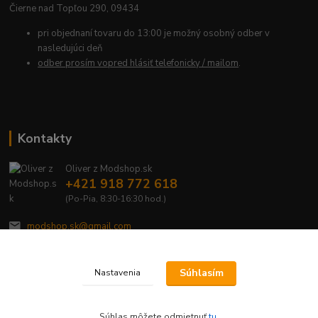
Čierne nad Topľou 290, 09434
pri objednaní tovaru do 13:00 je možný osobný odber v
nasledujúci deň
odber prosím vopred hlásiť telefonicky / mailom
.
Kontakty
Oliver z Modshop.sk
+421 918 772 618
(Po-Pia, 8:30-16:30 hod.)
modshop.sk@gmail.com
Súhlasím
Nastavenia
Súhlas môžete odmietnuť
tu
.