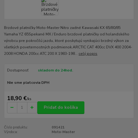
Brzdové platničky Moto-Master Nitro zadné Kawasaki KX 65/80/85
Yamaha YZ 65Spekané MX / Enduro brzdové platničky od holandského
výrobcu pre pokročilú jazdu, ktoré poskytujú vynikajúci brzdný výkon za
všetkých poveternostných podmienok.ARCTIC CAT 400cc DVX 400 2004-
2008 HONDA 200cc ATC 200 X 1983-198...
celý popis
Dostupnosť
skladom do 24hod.
Nie sme platcovia DPH
18,90 €
/
ks
Pridať do košíka
Číslo produktu:
091421
Výrobca:
Moto-Master