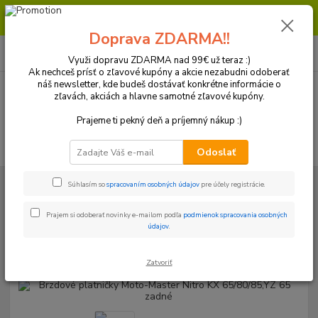
Milí zákazníci, pri objednávke nad 99€ získate poštovné ZDARMA.
Prajeme Vám príjemný nákup.
Doprava ZDARMA!!
0
ks
+421 918 772 618
za
0 €
(Po-Pia, 8:30-16:30 hod.)
Využi dopravu ZDARMA nad 99€ už teraz :)
Ak nechceš prísť o zľavové kupóny a akcie nezabudni odoberať
náš newsletter, kde budeš dostávať konkrétne informácie o
zľavách, akciách a hlavne samotné zľavové kupóny.
Menu
Prajeme ti pekný deň a príjemný nákup :)
Hľadať
Odoslať
Úvod
Brzdový systém
Platničky
Honda
Brzdové platničky Moto-
Súhlasím so
spracovaním osobných údajov
pre účely registrácie.
Master Nitro KX 65/80/85,YZ 65 zadné
Prajem si odoberať novinky e-mailom podľa
podmienok spracovania osobných
Brzdové platničky Moto-Master
údajov
.
Nitro KX 65/80/85,YZ 65 zadné
Zatvoriť