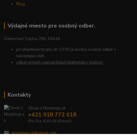
Blog
Výdajné miesto pre osobný odber.
Čierne nad Topľou 290, 09434
pri objednaní tovaru do 13:00 je možný osobný odber v
nasledujúci deň
odber prosím vopred hlásiť telefonicky / mailom
.
Kontakty
Oliver z Modshop.sk
+421 918 772 618
(Po-Pia, 8:30-16:30 hod.)
modshop.sk@gmail.com