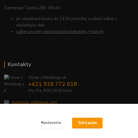
Čierne nad Topľou 290, 09434
pri objednaní tovaru do 13:00 je možný osobný odber v
nasledujúci deň
odber prosím vopred hlásiť telefonicky / mailom
.
Kontakty
Oliver z Modshop.sk
+421 918 772 618
(Po-Pia, 8:30-16:30 hod.)
modshop.sk@gmail.com
Súhlasím
Nastavenia