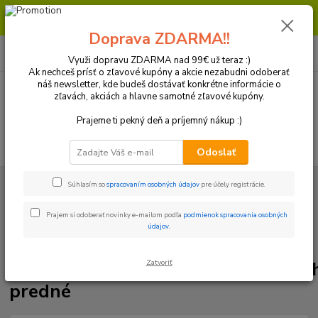
Milí zákazníci, pri objednávke nad 99€ získate poštovné ZDARMA.
Prajeme Vám príjemný nákup.
Doprava ZDARMA!!
0
ks
+421 918 772 618
za
0 €
(Po-Pia, 8:30-16:30 hod.)
Využi dopravu ZDARMA nad 99€ už teraz :)
Ak nechceš prísť o zľavové kupóny a akcie nezabudni odoberať
náš newsletter, kde budeš dostávať konkrétne informácie o
zľavách, akciách a hlavne samotné zľavové kupóny.
Menu
Prajeme ti pekný deň a príjemný nákup :)
Hľadať
Odoslať
Úvod
Brzdový systém
Platničky
Brzdové platničky Moto-Master
Súhlasím so
spracovaním osobných údajov
pre účely registrácie.
SinterPRO GP / BETA,GAS GAS,Honda,Kawasaki,Suzuki,Yamaha predné
Prajem si odoberať novinky e-mailom podľa
podmienok spracovania osobných
Brzdové platničky Moto-Master
údajov
.
SinterPRO GP / BETA,GAS
GAS,Honda,Kawasaki,Suzuki,Yama
Zatvoriť
predné