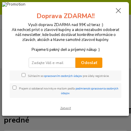
Milí zákazníci, pri objednávke nad 99€ získate poštovné ZDARMA.
Prajeme Vám príjemný nákup.
Doprava ZDARMA!!
0
ks
+421 918 772 618
za
0 €
(Po-Pia, 8:30-16:30 hod.)
Využi dopravu ZDARMA nad 99€ už teraz :)
Ak nechceš prísť o zľavové kupóny a akcie nezabudni odoberať
náš newsletter, kde budeš dostávať konkrétne informácie o
zľavách, akciách a hlavne samotné zľavové kupóny.
Menu
Prajeme ti pekný deň a príjemný nákup :)
Hľadať
Odoslať
Úvod
Brzdový systém
Platničky
Brzdové platničky Moto-Master
Súhlasím so
spracovaním osobných údajov
pre účely registrácie.
SinterPRO KTM,Husaberg,Husqvarna,Sherco,TM predné
Prajem si odoberať novinky e-mailom podľa
podmienok spracovania osobných
Brzdové platničky Moto-Master
údajov
.
SinterPRO
KTM,Husaberg,Husqvarna,Sherco,
Zatvoriť
predné