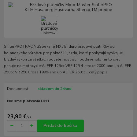
SinterPRO | RACINGSpekané MX / Enduro brzdové platničky od
holandského výrobcu pre pokročilú jazdu, ktoré poskytujú vynikajúci
brzdný výkon za všetkých poveternostných podmienok. Tento diel
pasuje na motocykle:ALFER 125cc VRE 125 4-stroke 2000-and up ALFER
250cc VR 250 Cross 1999-and up ALFER 250cc...
celý popis
Dostupnosť
skladom do 24hod.
Nie sme platcovia DPH
23,90 €
/
ks
Pridať do košíka