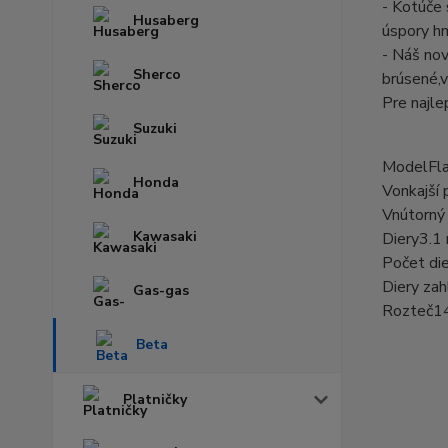
- Kotúče 
Husaberg
úspory h
- Náš nov
Sherco
brúsené,v
Pre najle
Suzuki
Model
Fl
Honda
Vonkajší 
Vnútorný
Kawasaki
Diery
3.1
Počet die
Diery zah
Gas-gas
Rozteč
1
Beta
Platničky