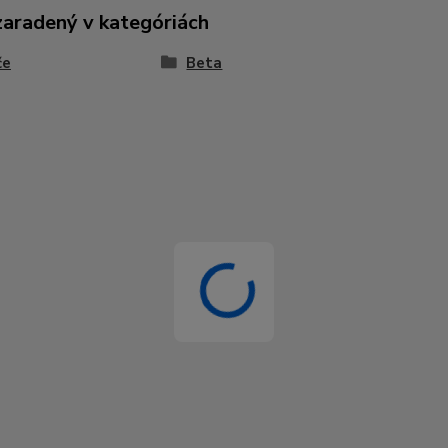
zaradený v kategóriách
če
Beta