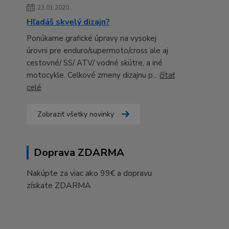
23.01.2020
Hľadáš skvelý dizajn?
Ponúkame grafické úpravy na vysokej
úrovni pre enduro/supermoto/cross ale aj
cestovné/ SS/ ATV/ vodné skútre, a iné
motocykle. Celkové zmeny dizajnu p...
čítať
celé
Zobraziť všetky novinky
Doprava ZDARMA
Nakúpte za viac ako 99€ a dopravu
získate ZDARMA