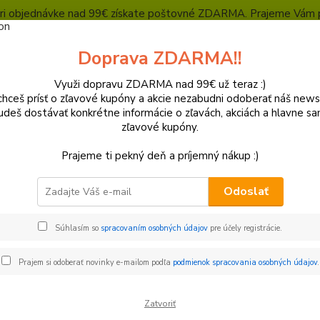
, pri objednávke nad 99€ získate poštovné ZDARMA. Prajeme Vám 
Heuréka - overené zákazníkmi
Polepy a grafika
SUPERMOTO Presta
Doprava ZDARMA!!
Kontakty
Ochrana súkromia
Využi dopravu ZDARMA nad 99€ už teraz :)
hceš prísť o zľavové kupóny a akcie nezabudni odoberať náš news
Neviet
Hľadať
udeš dostávať konkrétne informácie o zľavách, akciách a hlavne s
+421
zľavové kupóny.
(Po-Pi
Prajeme ti pekný deň a príjemný nákup :)
rzdový systém
Kotúče
Beta
Brzdový kotúč Moto-Master FLAM
Odoslať
ový kotúč Moto-Master FLAME
Súhlasím so
spracovaním osobných údajov
pre účely registrácie.
 ZADARMO
Motoma
riešení
Prajem si odoberať novinky e-mailom podľa
podmienok spracovania osobných údajov
.
plavaj
výkonu
Zatvoriť
hmotno