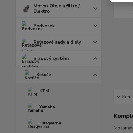
Motor/ Oleje a filtre /
Elektro
Podvozok
Reťazové sady a diely
Brzdový systém
Kotúče
KTM
Kompl
Yamaha
Komple
Husqvarna
Motomast