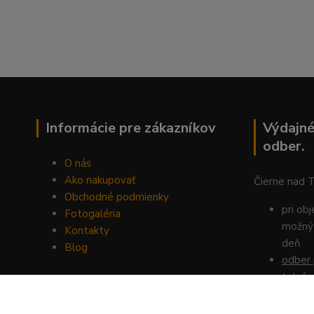
Informácie pre zákazníkov
Výdajné
odber.
O nás
Ako nakupovať
Čierne nad 
Obchodné podmienky
pri ob
Fotogaléria
možný 
Kontakty
deň
Blog
odber 
telefo