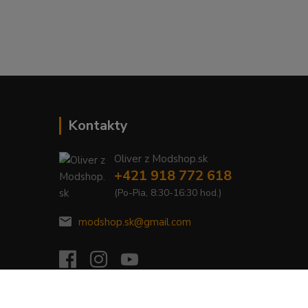
Kontakty
Oliver z Modshop.sk
+421 918 772 618
(Po-Pia, 8:30-16:30 hod.)
modshop.sk@gmail.com