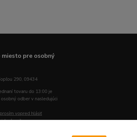
 miesto pre osobný
Topľou 290, 09434
jednaní tovaru do 13:00 je
osobný odber v nasledujúci
prosím vopred hlásiť
nicky / mailom
.