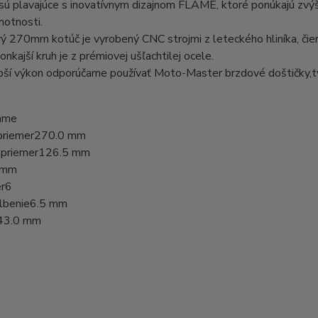
sú plavajúce s inovatívnym dizajnom FLAME, ktoré ponúkajú zvýš
motnosti.
ý 270mm kotúč je vyrobený CNC strojmi z leteckého hliníka, čier
onkajší kruh je z prémiovej ušľachtilej ocele.
pší výkon odporúčame používať Moto-Master brzdové doštičky,tv
ame
priemer
270.0 mm
 priemer
126.5 mm
 mm
r
6
lbenie
6.5 mm
43.0 mm