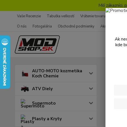
Milí zákazníci
Vaše Recenzie
Tabuľka veľkostí
Vrátenie tovaru - Formulár
O nás
Fotogaléria
Obchodné podmienky
Ako nakupovať
Ak nec
kde b
Úvod
B
AUTO-MOTO kozmetika
Koch Chemie
Brzd
ATV Diely
Doprava
Supermoto
Plasty a Kryty