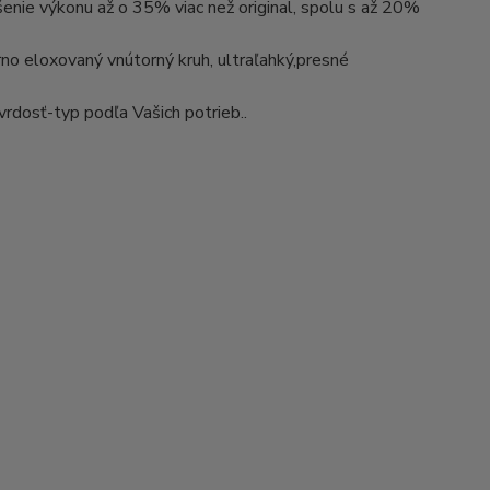
enie výkonu až o 35% viac než original, spolu s až 20%
no eloxovaný vnútorný kruh, ultraľahký,presné
rdosť-typ podľa Vašich potrieb..