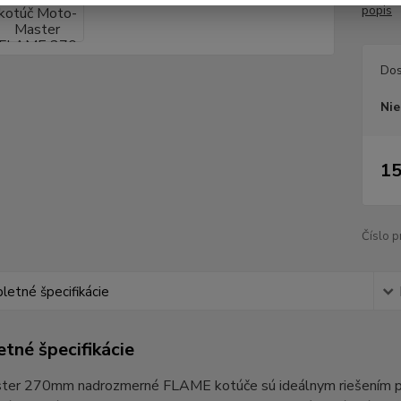
popis
Dos
Nie
15
Číslo p
etné špecifikácie
tné špecifikácie
er 270mm nadrozmerné FLAME kotúče sú ideálnym riešením pre MX