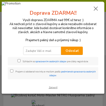
Milí zákazníci, pri objednávke nad 99€ získate poštovné ZDARMA.
Prajeme Vám príjemný nákup.
Doprava ZDARMA!!
0
ks
+421 918 772 618
za
0 €
(Po-Pia, 8:30-16:30 hod.)
Využi dopravu ZDARMA nad 99€ už teraz :)
Ak nechceš prísť o zľavové kupóny a akcie nezabudni odoberať
náš newsletter, kde budeš dostávať konkrétne informácie o
zľavách, akciách a hlavne samotné zľavové kupóny.
Menu
Prajeme ti pekný deň a príjemný nákup :)
Hľadať
Odoslať
Úvod
Brzdový systém
Kotúče
Husqvarna
Brzdový kotúč Moto-
Súhlasím so
spracovaním osobných údajov
pre účely registrácie.
Master NITRO Husqvarna zadný
Prajem si odoberať novinky e-mailom podľa
podmienok spracovania osobných
Brzdový kotúč Moto-Master
údajov
.
NITRO Husqvarna zadný
Zatvoriť