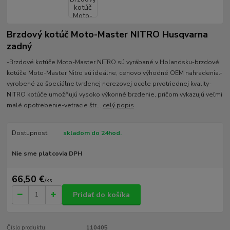
Brzdový kotúč Moto-Master NITRO Husqvarna
zadný
-Brzdové kotúče Moto-Master NITRO sú vyrábané v Holandsku-brzdové
kotúče Moto-Master Nitro sú ideálne, cenovo výhodné OEM nahradenia.-
vyrobené zo špeciálne tvrdenej nerezovej ocele prvotriednej kvality-
NITRO kotúče umožňujú vysoko výkonné brzdenie, pričom vykazujú veľmi
malé opotrebenie-vetracie štr...
celý popis
Dostupnosť
skladom do 24hod.
Nie sme platcovia DPH
66,50 €
/
ks
Pridať do košíka
Číslo produktu:
110405