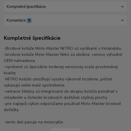
Kompletné špecifikácie
Komentáre
0
Kompletné špecifikácie
-Brzdové kotúče Moto-Master NITRO sú vyrábané v Holandsku
-brzdové kotúče Moto-Master Nitro sú ideálne, cenovo výhodné
OEM nahradenia.
-vyrobené zo špeciálne tvrdenej nerezovej ocele prvotriednej
kvality
-NITRO kotúče umožňujú vysoko výkonné brzdenie, pričom
vykazujú veľmi malé opotrebenie
-vetracie štrbiny sú integrované do dizajnu kotúča pomáhať s
chladením a čistením brzdových doštičiek styčnej plochy
-pre najlepší výkon odporúčame používať Moto-Master brzdové
doštičky
-tento diel pasuje na motocykle: