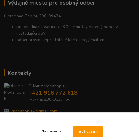
Výdajné miesto pre osobný odber.
Čierne nad Topľou 290, 09434
pri objednaní tovaru do 13:00 je možný osobný odber v
nasledujúci deň
odber prosím vopred hlásiť telefonicky / mailom
.
Kontakty
Oliver z Modshop.sk
+421 918 772 618
(Po-Pia, 8:30-16:30 hod.)
modshop.sk@gmail.com
Súhlasím
Nastavenia