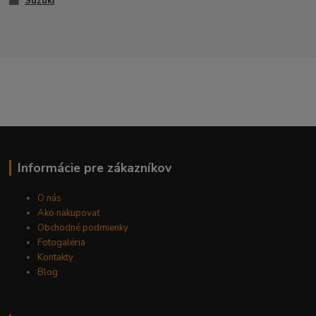
Suzuki
Informácie pre zákazníkov
O nás
Ako nakupovať
Obchodné podmienky
Fotogaléria
Kontakty
Blog