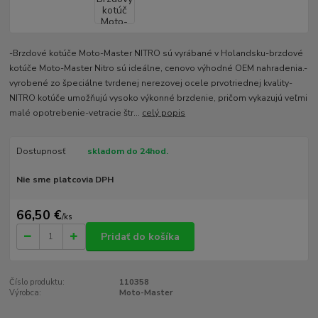
-Brzdové kotúče Moto-Master NITRO sú vyrábané v Holandsku-brzdové
kotúče Moto-Master Nitro sú ideálne, cenovo výhodné OEM nahradenia.-
vyrobené zo špeciálne tvrdenej nerezovej ocele prvotriednej kvality-
NITRO kotúče umožňujú vysoko výkonné brzdenie, pričom vykazujú veľmi
malé opotrebenie-vetracie štr...
celý popis
Dostupnosť
skladom do 24hod.
Nie sme platcovia DPH
66,50 €
/
ks
Pridať do košíka
Číslo produktu:
110358
Výrobca:
Moto-Master