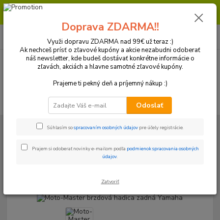
Milí zákazníci, pri objednávke nad 99€ získate poštovné ZDARMA.
Prajeme Vám príjemný nákup.
Doprava ZDARMA!!
0
ks
+421 918 772 618
za
0 €
(Po-Pia, 8:30-16:30 hod.)
Využi dopravu ZDARMA nad 99€ už teraz :)
Ak nechceš prísť o zľavové kupóny a akcie nezabudni odoberať
náš newsletter, kde budeš dostávať konkrétne informácie o
zľavách, akciách a hlavne samotné zľavové kupóny.
Menu
Prajeme ti pekný deň a príjemný nákup :)
Hľadať
Odoslať
Úvod
Brzdový systém
Hadice
Moto-Master brzdová hadica zadná
Súhlasím so
spracovaním osobných údajov
pre účely registrácie.
Yamaha
Prajem si odoberať novinky e-mailom podľa
podmienok spracovania osobných
Moto-Master brzdová hadica
údajov
.
zadná Yamaha
Zatvoriť