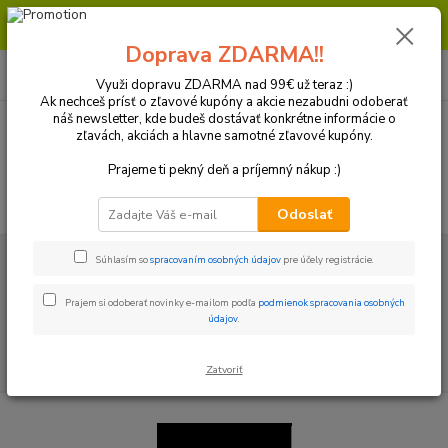
Milí zákazníci, pri objednávke nad 99€ získate poštovné ZDARMA.
Prajeme Vám príjemný nákup.
Doprava ZDARMA!!
0
ks
+421 918 772 618
za
0 €
(Po-Pia, 8:30-16:30 hod.)
Využi dopravu ZDARMA nad 99€ už teraz :)
Ak nechceš prísť o zľavové kupóny a akcie nezabudni odoberať
náš newsletter, kde budeš dostávať konkrétne informácie o
zľavách, akciách a hlavne samotné zľavové kupóny.
Menu
Prajeme ti pekný deň a príjemný nákup :)
Hľadať
Odoslať
Úvod
Súhlasím so
spracovaním osobných údajov
pre účely registrácie.
Prajem si odoberať novinky e-mailom podľa
podmienok spracovania osobných
údajov
.
Zatvoriť