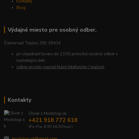
Kontakty
Blog
Výdajné miesto pre osobný odber.
Čierne nad Topľou 290, 09434
pri objednaní tovaru do 13:00 je možný osobný odber v
nasledujúci deň
odber prosím vopred hlásiť telefonicky / mailom
.
Kontakty
Oliver z Modshop.sk
+421 918 772 618
(Po-Pia, 8:30-16:30 hod.)
modshop.sk@gmail.com