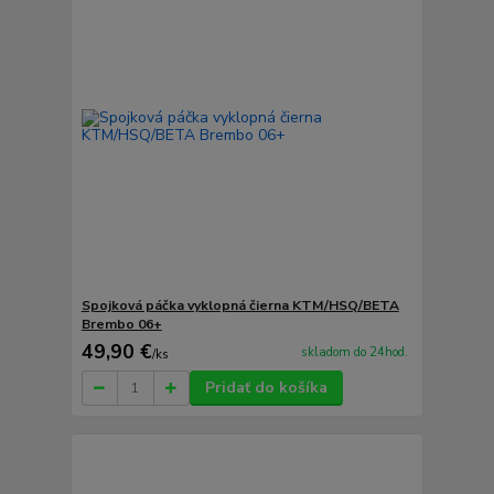
Spojková páčka vyklopná čierna KTM/HSQ/BETA
Brembo 06+
49,90 €
skladom do 24hod.
/
ks
Pridať do košíka