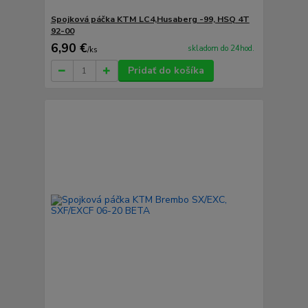
Spojková páčka KTM LC4,Husaberg -99, HSQ 4T
92-00
6,90 €
skladom do 24hod.
/
ks
Pridať do košíka