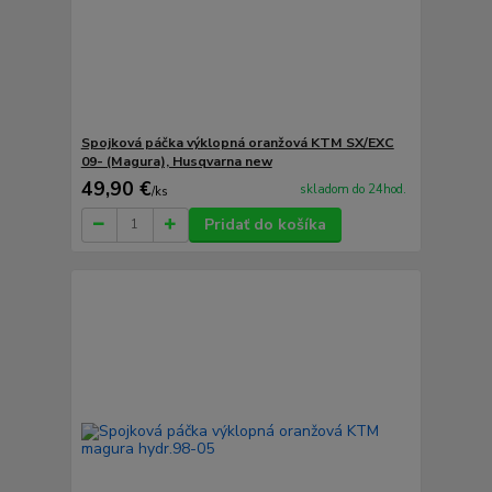
Spojková páčka výklopná oranžová KTM SX/EXC
09- (Magura), Husqvarna new
49,90 €
skladom do 24hod.
/
ks
Pridať do košíka