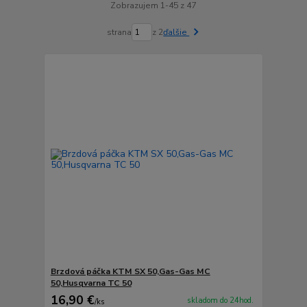
Zobrazujem 1-45 z 47
strana
z 2
ďalšie
Brzdová páčka KTM SX 50,Gas-Gas MC
50,Husqvarna TC 50
16,90 €
skladom do 24hod.
/
ks