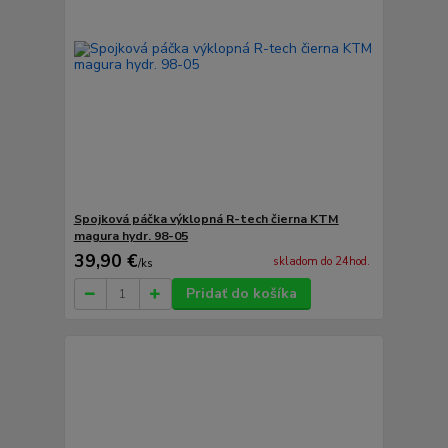
Spojková páčka výklopná R-tech čierna KTM
magura hydr. 98-05
39,90 €
skladom do 24hod.
/
ks
Pridať do košíka