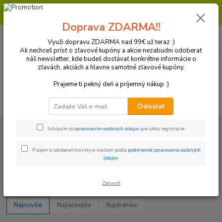
Milí zákazníci, pri objednávke nad 99€ získate poštovné ZDARMA.
Prajeme Vám príjemný nákup.
Doprava ZDARMA!!
0
ks
+421 918 772 618
za
0 €
(Po-Pia, 8:30-16:30 hod.)
Využi dopravu ZDARMA nad 99€ už teraz :)
Ak nechceš prísť o zľavové kupóny a akcie nezabudni odoberať
náš newsletter, kde budeš dostávať konkrétne informácie o
zľavách, akciách a hlavne samotné zľavové kupóny.
Menu
Prajeme ti pekný deň a príjemný nákup :)
Hľadať
Odoslať
Úvod
Páčky - Repasné sady
Páčky
Husqvarna
Súhlasím so
spracovaním osobných údajov
pre účely registrácie.
Husqvarna
Prajem si odoberať novinky e-mailom podľa
podmienok spracovania osobných
údajov
.
Upresniť parametre
Zatvoriť
Najnovšie
Najlacnejšie
Najdrahšie