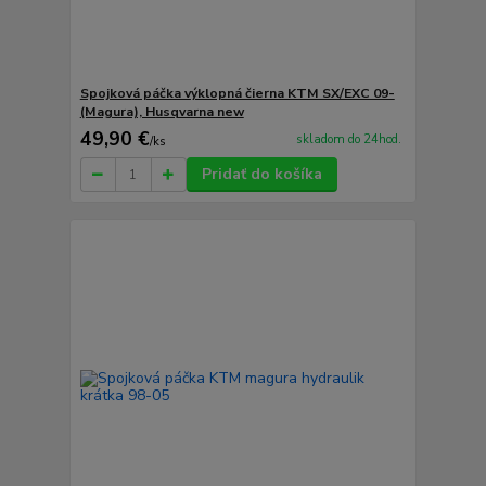
Spojková páčka výklopná čierna KTM SX/EXC 09-
(Magura), Husqvarna new
49,90 €
skladom do 24hod.
/
ks
Pridať do košíka