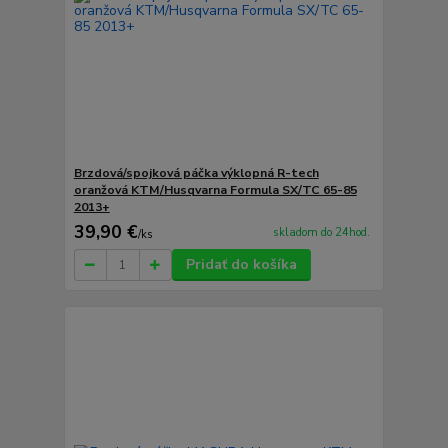
Brzdová/spojková páčka výklopná R-tech
oranžová KTM/Husqvarna Formula SX/TC 65-85
2013+
39,90 €
skladom do 24hod.
/
ks
Pridať do košíka