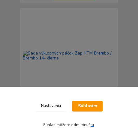
Súhlasím
Sada výklopných páčok Zap KTM Brembo /
Nastavenia
Brembo 14- čierne
59,90 €
skladom do 24hod.
/
ks
Súhlas môžete odmietnuť
tu
.
Pridať do košíka