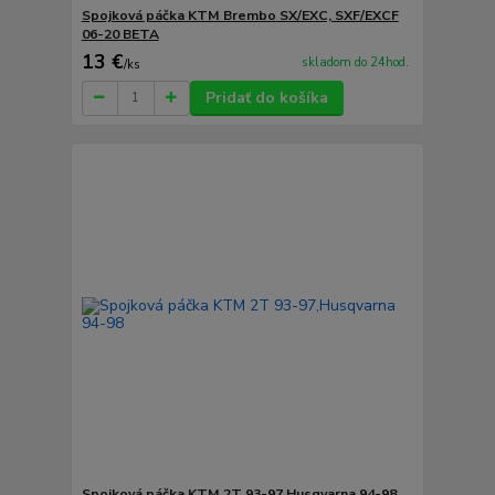
Spojková páčka KTM Brembo SX/EXC, SXF/EXCF
06-20 BETA
13 €
skladom do 24hod.
/
ks
Pridať do košíka
Spojková páčka KTM 2T 93-97,Husqvarna 94-98