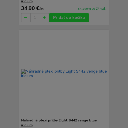
iridium
34,90 €
skladom do 24hod.
/
ks
Pridať do košíka
Náhradné plexi prilby Eight S442 venge blue
iridium