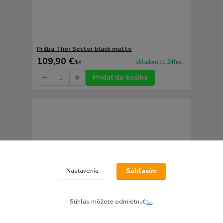
Prilba Thor Sector black matte
109,90 €
skladom do 24hod.
/
ks
Pridať do košíka
Súhlasím
Nastavenia
Súhlas môžete odmietnuť
tu
.