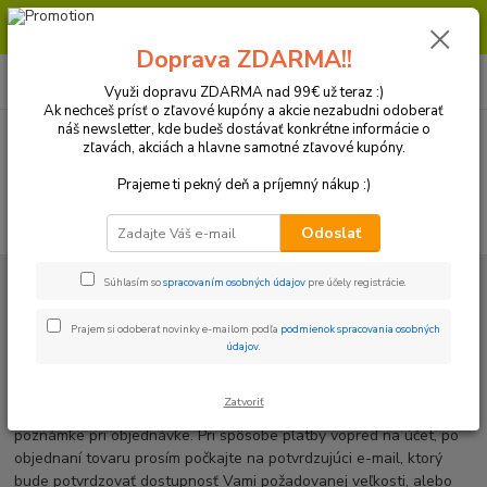
Milí zákazníci, pri objednávke nad 99€ získate poštovné ZDARMA.
Prajeme Vám príjemný nákup.
Doprava ZDARMA!!
0
ks
+421 918 772 618
za
0 €
(Po-Pia, 8:30-16:30 hod.)
Využi dopravu ZDARMA nad 99€ už teraz :)
Ak nechceš prísť o zľavové kupóny a akcie nezabudni odoberať
náš newsletter, kde budeš dostávať konkrétne informácie o
zľavách, akciách a hlavne samotné zľavové kupóny.
Menu
Prajeme ti pekný deň a príjemný nákup :)
Hľadať
Odoslať
Úvod
Oblečenie a výstroj
Prilby
Súhlasím so
spracovaním osobných údajov
pre účely registrácie.
Prilby
Prajem si odoberať novinky e-mailom podľa
podmienok spracovania osobných
údajov
.
!! Prosíme o pozornosť !!
Zatvoriť
Vami požadovanú veľkosť tovaru prosím uveďte priamo v
poznámke pri objednávke. Pri spôsobe platby vopred na účet, po
objednaní tovaru prosím počkajte na potvrdzujúci e-mail, ktorý
bude potvrdzovať dostupnosť Vami požadovanej veľkosti, alebo