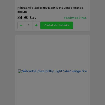
Náhradné plexi prilby Eight S442 venge orange
iridium
34,90 €
skladom do 24hod.
/
ks
Pridať do košíka