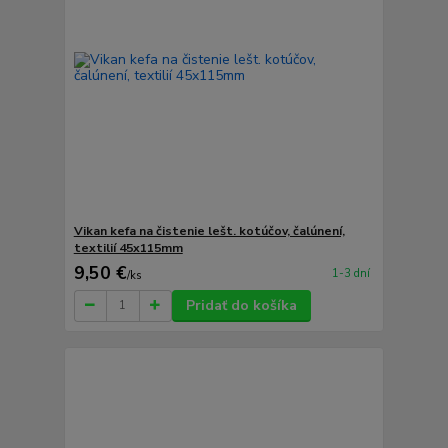
Vikan kefa na čistenie lešt. kotúčov, čalúnení,
textilií 45x115mm
9,50 €
1-3 dní
/
ks
Pridať do košíka