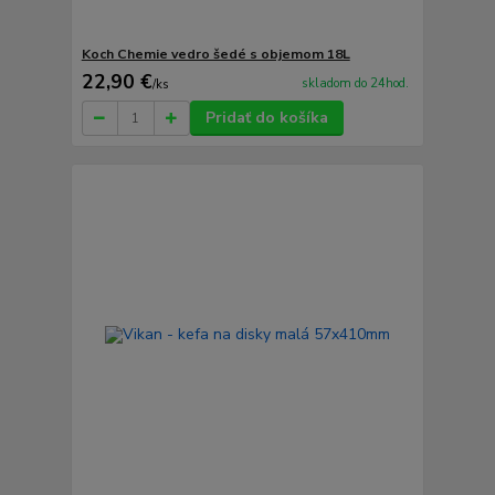
Koch Chemie vedro šedé s objemom 18L
22,90 €
skladom do 24hod.
/
ks
Pridať do košíka