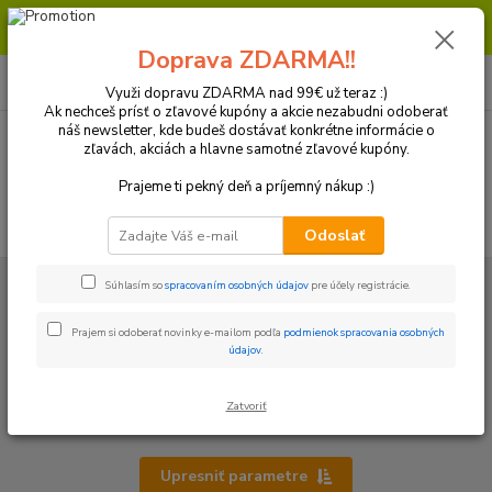
Milí zákazníci, pri objednávke nad 99€ získate poštovné ZDARMA.
Prajeme Vám príjemný nákup.
Doprava ZDARMA!!
0
ks
+421 918 772 618
za
0 €
(Po-Pia, 8:30-16:30 hod.)
Využi dopravu ZDARMA nad 99€ už teraz :)
Ak nechceš prísť o zľavové kupóny a akcie nezabudni odoberať
náš newsletter, kde budeš dostávať konkrétne informácie o
zľavách, akciách a hlavne samotné zľavové kupóny.
Menu
Prajeme ti pekný deň a príjemný nákup :)
Hľadať
Odoslať
Úvod
AUTO-MOTO kozmetika Koch Chemie
Príslušenstvo
Súhlasím so
spracovaním osobných údajov
pre účely registrácie.
Príslušenstvo
Prajem si odoberať novinky e-mailom podľa
podmienok spracovania osobných
údajov
.
V tejto kategórii nájdete najrôznejšie pomôcky a často
nevyhnutnú výbavu pre bezpečnejšiu a komfortnejšiu prácu.
Zatvoriť
Upresniť parametre