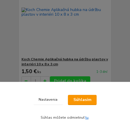
Koch Chemie Aplikačná hubka na údržbu plastov v
interiéri 10 x 8 x 3 cm
1,50 €
1-3 dní
/
ks
Pridať do košíka
Súhlasím
Nastavenia
Súhlas môžete odmietnuť
tu
.