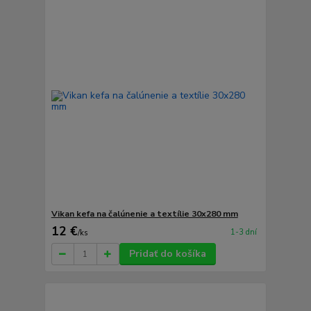
Vikan kefa na čalúnenie a textílie 30x280 mm
12 €
1-3 dní
/
ks
Pridať do košíka