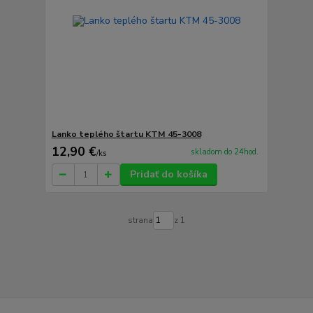
Lanko teplého štartu KTM 45-3008
12,90 €
skladom do 24hod.
/
ks
Pridať do košíka
strana
z 1