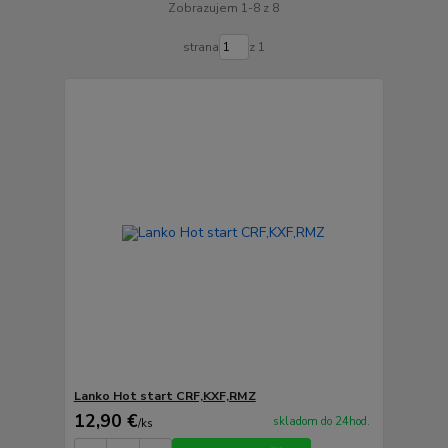
Zobrazujem 1-8 z 8
strana
z 1
Lanko Hot start CRF,KXF,RMZ
12,90 €
skladom do 24hod.
/
ks