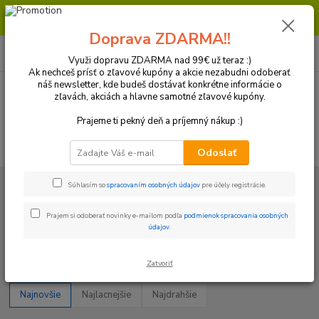
Milí zákazníci, pri objednávke nad 99€ získate poštovné ZDARMA.
Prajeme Vám príjemný nákup.
Doprava ZDARMA!!
0
ks
+421 918 772 618
za
0 €
(Po-Pia, 8:30-16:30 hod.)
Využi dopravu ZDARMA nad 99€ už teraz :)
Ak nechceš prísť o zľavové kupóny a akcie nezabudni odoberať
náš newsletter, kde budeš dostávať konkrétne informácie o
zľavách, akciách a hlavne samotné zľavové kupóny.
Menu
Prajeme ti pekný deň a príjemný nákup :)
Hľadať
Odoslať
Úvod
Riadidlá a ovládanie
Lanká
Lanká teplého štartu
Súhlasím so
spracovaním osobných údajov
pre účely registrácie.
Lanká teplého štartu
Prajem si odoberať novinky e-mailom podľa
podmienok spracovania osobných
údajov
.
Upresniť parametre
Zatvoriť
Najnovšie
Najlacnejšie
Najdrahšie