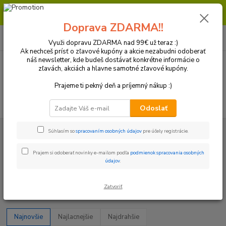
Milí zákazníci, pri objednávke nad 99€ získate poštovné ZDARMA.
Prajeme Vám príjemný nákup.
Doprava ZDARMA!!
0
ks
+421 918 772 618
za
0 €
(Po-Pia, 8:30-16:30 hod.)
Využi dopravu ZDARMA nad 99€ už teraz :)
Ak nechceš prísť o zľavové kupóny a akcie nezabudni odoberať
náš newsletter, kde budeš dostávať konkrétne informácie o
zľavách, akciách a hlavne samotné zľavové kupóny.
Menu
Prajeme ti pekný deň a príjemný nákup :)
Hľadať
Odoslať
Úvod
Motor/ Oleje a filtre / Elektro
Diely motora
Piestne sady
Súhlasím so
spracovaním osobných údajov
pre účely registrácie.
Husaberg
Prajem si odoberať novinky e-mailom podľa
podmienok spracovania osobných
Husaberg
údajov
.
Upresniť parametre
Zatvoriť
Najnovšie
Najlacnejšie
Najdrahšie