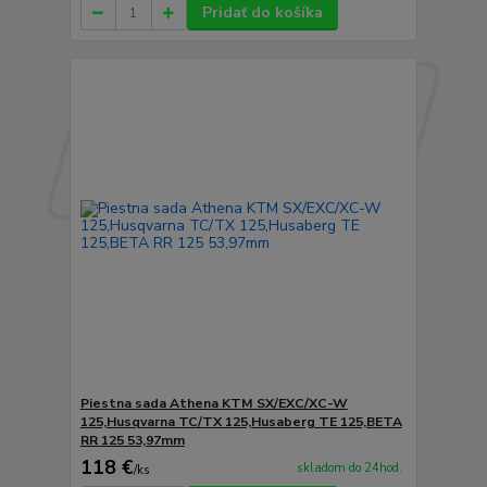
Pridať do košíka
Piestna sada Athena KTM SX/EXC/XC-W
125,Husqvarna TC/TX 125,Husaberg TE 125,BETA
RR 125 53,97mm
118 €
skladom do 24hod.
/
ks