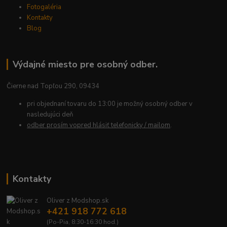
Fotogaléria
Kontakty
Blog
Výdajné miesto pre osobný odber.
Čierne nad Topľou 290, 09434
pri objednaní tovaru do 13:00 je možný osobný odber v
nasledujúci deň
odber prosím vopred hlásiť telefonicky / mailom
.
Kontakty
Oliver z Modshop.sk
+421 918 772 618
(Po-Pia, 8:30-16:30 hod.)