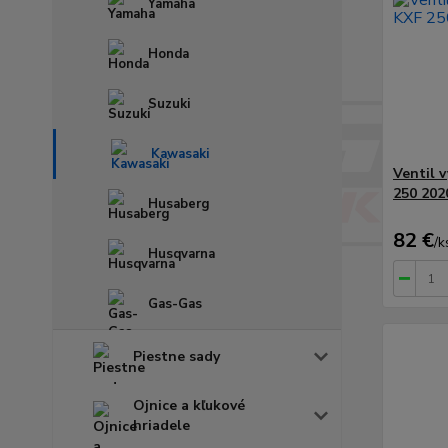
Yamaha
Honda
Suzuki
Kawasaki
Ventil 
250 202
Husaberg
82 €
/
k
Husqvarna
Gas-Gas
Piestne sady
Ojnice a kľukové
hriadele