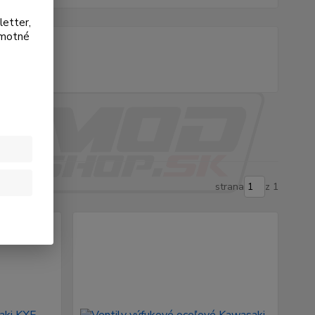
letter,
amotné
strana
z 1