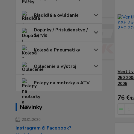
Riadidlá a ovládanie
Doplnky / Príslušenstvo /
Servis
Kolesá a Pneumatiky
Oblečenie a výstroj
Ventil 
250 200
Polepy na motorky a ATV
2006
76 €
/
k
Novinky
23.01.2020
Instragram či Facebook? -