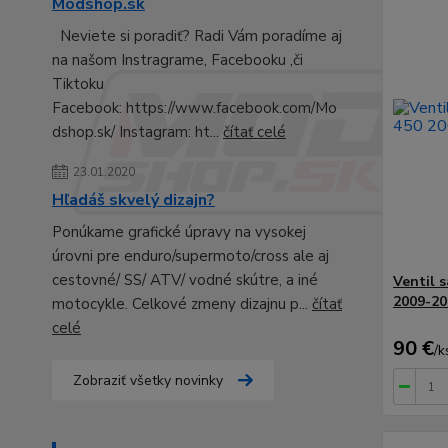
Modshop.sk
Neviete si poradiť? Radi Vám poradíme aj
na našom Instragrame, Facebooku ,či
Tiktoku
Facebook: https://www.facebook.com/Mo
dshop.sk/ Instagram: ht...
čítať celé
23.01.2020
Hľadáš skvelý dizajn?
Ponúkame grafické úpravy na vysokej
úrovni pre enduro/supermoto/cross ale aj
cestovné/ SS/ ATV/ vodné skútre, a iné
Ventil 
2009-20
motocykle. Celkové zmeny dizajnu p...
čítať
celé
90 €
/
k
Zobraziť všetky novinky