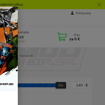
príjemný nákup.
vby
Prihlásenie
e si rady? Zavolajte.
0
ks
 918 772 618
za
0 €
a, 8:30-16:30 hod.)
y ventilov
Kawasaki
Do
€
P produkt