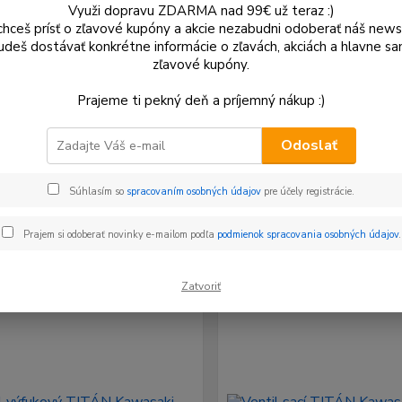
Využi dopravu ZDARMA nad 99€ už teraz :)
hceš prísť o zľavové kupóny a akcie nezabudni odoberať náš news
udeš dostávať konkrétne informácie o zľavách, akciách a hlavne s
ca
zľavové kupóny.
x
(16)
Prajeme ti pekný deň a príjemný nákup :)
Odoslať
šie
Najlacnejšie
Najdrahšie
Súhlasím so
spracovaním osobných údajov
pre účely registrácie.
Prajem si odoberať novinky e-mailom podľa
podmienok spracovania osobných údajov
.
m 1-16 z 16
Zatvoriť