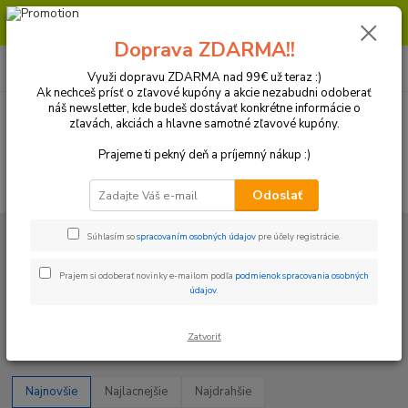
Milí zákazníci, pri objednávke nad 99€ získate poštovné ZDARMA.
Prajeme Vám príjemný nákup.
Doprava ZDARMA!!
0
ks
+421 918 772 618
za
0 €
(Po-Pia, 8:30-16:30 hod.)
Využi dopravu ZDARMA nad 99€ už teraz :)
Ak nechceš prísť o zľavové kupóny a akcie nezabudni odoberať
náš newsletter, kde budeš dostávať konkrétne informácie o
zľavách, akciách a hlavne samotné zľavové kupóny.
Menu
Prajeme ti pekný deň a príjemný nákup :)
Hľadať
Odoslať
Úvod
Motor/ Oleje a filtre / Elektro
Diely motora
Guferá
Súhlasím so
spracovaním osobných údajov
pre účely registrácie.
Kawasaki
Prajem si odoberať novinky e-mailom podľa
podmienok spracovania osobných
Kawasaki
údajov
.
Upresniť parametre
Zatvoriť
Najnovšie
Najlacnejšie
Najdrahšie