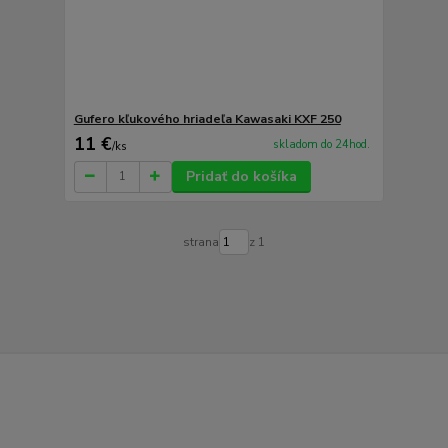
Gufero kľukového hriadeľa Kawasaki KXF 250
11 €
skladom do 24hod.
/
ks
Pridať do košíka
strana
z 1