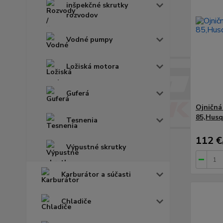
inšpekčné skrutky
rozvodov
Vodné pumpy
Ložiská motora
Guferá
Ojničn
85,Husq
Tesnenia
112 €
Výpustné skrutky
Karburátor a súčasti
Chladiče