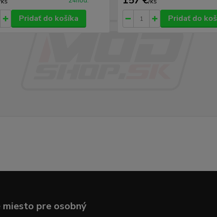
157 €
24hod.
/
ks
/
ks
Pridať do košíka
Pridať do koš
 miesto pre osobný