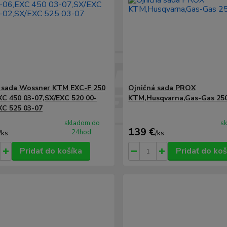
 sada Wossner KTM EXC-F 250
Ojničná sada PROX
XC 450 03-07,SX/EXC 520 00-
KTM,Husqvarna,Gas-Gas 25
XC 525 03-07
skladom do
s
139 €
24hod.
/
ks
/
ks
Pridať do košíka
Pridať do koš