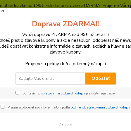
, pri objednávke nad 99€ získate poštovné ZDARMA. Prajeme Vám 
Heuréka - overené zákazníkmi
Polepy a grafika
SUPERMOTO Presta
Doprava ZDARMA!!
Kontakty
Ochrana súkromia
Využi dopravu ZDARMA nad 99€ už teraz :)
hceš prísť o zľavové kupóny a akcie nezabudni odoberať náš news
Neviet
Hľadať
udeš dostávať konkrétne informácie o zľavách, akciách a hlavne s
+421
zľavové kupóny.
(Po-Pi
Prajeme ti pekný deň a príjemný nákup :)
otor/ Oleje a filtre / Elektro
Diely motora
Ojnice a kľukové hriadele
Odoslať
Súhlasím so
spracovaním osobných údajov
pre účely registrácie.
€
Od
Prajem si odoberať novinky e-mailom podľa
podmienok spracovania osobných údajov
.
Zatvoriť
adom
Novinka
Akcia
Doprava ZADARMO
TO