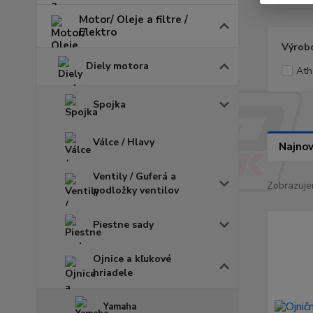
Motor/ Oleje a filtre /
Elektro
Výrob
Diely motora
Ath
Spojka
Válce / Hlavy
Najnov
Ventily / Guferá a
Zobrazuje
podložky ventilov
Piestne sady
Ojnice a kľukové
hriadele
Yamaha