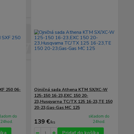
XF 250 06-
Ojničná sada Athena KTM SX/XC-W
125-150 16-23,EXC 150 20-
23,Husqvarna TC/TX 125 16-23,TE 150
20-23,Gas-Gas MC 125
kladom do
skladom do
139 €
24hod.
24hod.
/
ks
íka
Pridať do košíka