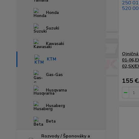
Honda
Suzuki
Kawasaki
Ojničná
KTM
01-06,E
02,SX/E
Gas-Gas
155 €
Husqvarna
Husaberg
Beta
Rozvody / Šponováky a