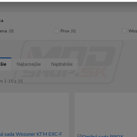
ca
ena
(8)
Prox
(6)
Wos
šie
Najlacnejšie
Najdrahšie
m 1-15 z 15