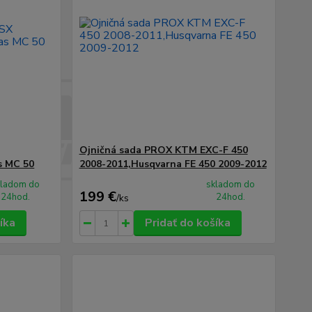
Ojničná sada PROX KTM EXC-F 450
s MC 50
2008-2011,Husqvarna FE 450 2009-2012
kladom do
skladom do
199 €
24hod.
24hod.
/
ks
íka
Pridať do košíka