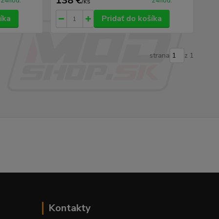
138 €
24hod.
24hod.
/
ks
íka
Pridať do košíka
strana
z 1
Kontakty