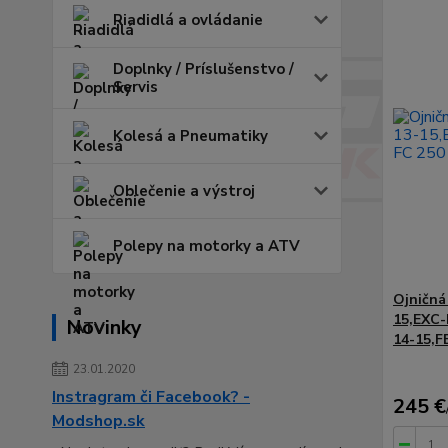
Riadidlá a ovládanie
Doplnky / Príslušenstvo /
Servis
Kolesá a Pneumatiky
Oblečenie a výstroj
Polepy na motorky a ATV
Ojničná
15,EXC-
Novinky
14-15,F
23.01.2020
Instragram či Facebook? -
245 €
Modshop.sk