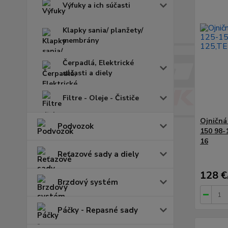
Výfuky a ich súčasti
Klapky sania/ planžety/
membrány
Čerpadlá, Elektrické
súčasti a diely
Filtre - Oleje - Čističe
Ojničná
Podvozok
150 98-
16
Reťazové sady a diely
128 €
Brzdový systém
Páčky - Repasné sady