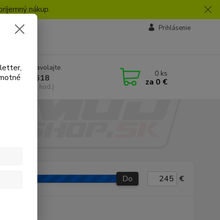
príjemný nákup.
vby
Prihlásenie
letter,
e si rady? Zavolajte.
0
ks
amotné
 918 772 618
za
0 €
a, 8:30-16:30 hod.)
KTM
Do
€
P produkt