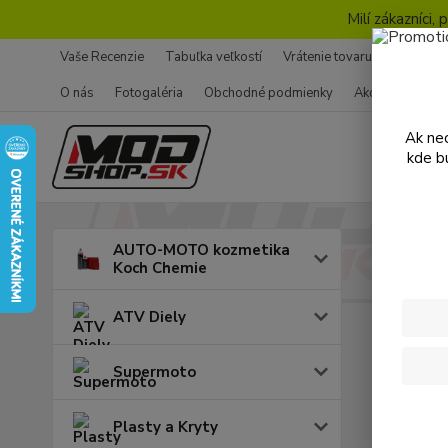
Milí zákazníci
Vaše Recenzie
Tabuľka veľkostí
Vrátenie tovaru - Formulár
O nás
Fotogaléria
Obchodné podmienky
Ako nakupovať
Ak nec
kde b
Úvod
M
AUTO-MOTO kozmetika
Koch Chemie
KTM
ATV Diely
Cena:
Supermoto
Plasty a Kryty
Skl