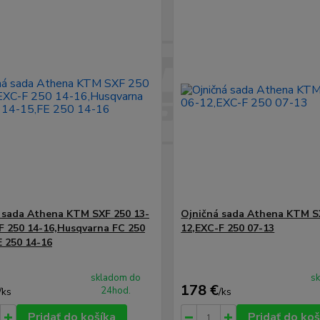
 sada Athena KTM SXF 250 13-
Ojničná sada Athena KTM S
F 250 14-16,Husqvarna FC 250
12,EXC-F 250 07-13
E 250 14-16
skladom do
s
178 €
24hod.
/
ks
/
ks
Pridať do košíka
Pridať do koš