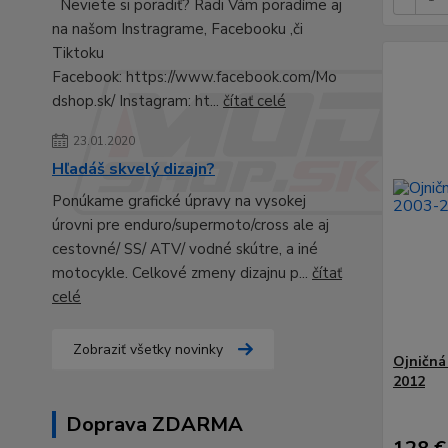
Neviete si poradiť? Radi Vám poradíme aj
na našom Instragrame, Facebooku ,či
Tiktoku
Facebook: https://www.facebook.com/Mo
dshop.sk/ Instagram: ht...
čítať celé
23.01.2020
Hľadáš skvelý dizajn?
Ponúkame grafické úpravy na vysokej
úrovni pre enduro/supermoto/cross ale aj
cestovné/ SS/ ATV/ vodné skútre, a iné
motocykle. Celkové zmeny dizajnu p...
čítať
celé
Zobraziť všetky novinky
Ojničná
2012
Doprava ZDARMA