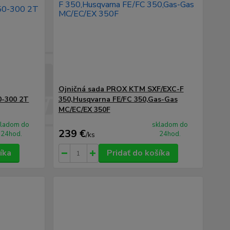
Ojničná sada PROX KTM SXF/EXC-F
0-300 2T
350,Husqvarna FE/FC 350,Gas-Gas
MC/EC/EX 350F
kladom do
skladom do
239 €
24hod.
24hod.
/
ks
íka
Pridať do košíka