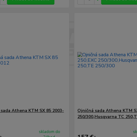
 sada Athena KTM SX 85 2003-
Ojničná sada Athena KTM S
250/300,Husqvarna TC 250,T
skladom do
s