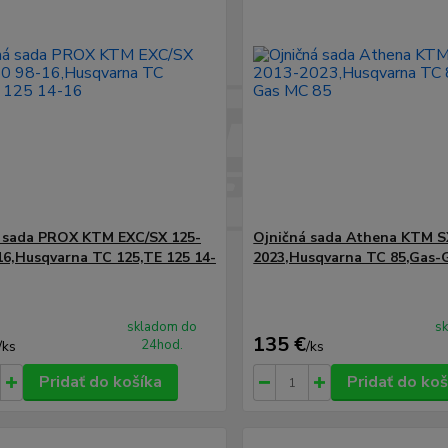
 sada PROX KTM EXC/SX 125-
Ojničná sada Athena KTM S
16,Husqvarna TC 125,TE 125 14-
2023,Husqvarna TC 85,Gas-
skladom do
s
135 €
24hod.
/
ks
/
ks
Pridať do košíka
Pridať do koš