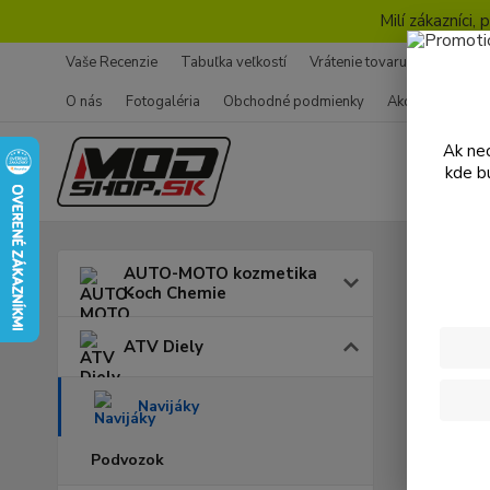
Milí zákazníci
Vaše Recenzie
Tabuľka veľkostí
Vrátenie tovaru - Formulár
O nás
Fotogaléria
Obchodné podmienky
Ako nakupovať
Ak nec
kde b
Úvod
A
AUTO-MOTO kozmetika
Koch Chemie
Navi
ATV Diely
Cena:
Navijáky
Podvozok
Skl