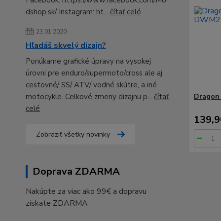
Facebook: https://www.facebook.com/Mo
dshop.sk/ Instagram: ht...
čítať celé
23.01.2020
Hľadáš skvelý dizajn?
Ponúkame grafické úpravy na vysokej
úrovni pre enduro/supermoto/cross ale aj
cestovné/ SS/ ATV/ vodné skútre, a iné
Dragon 
motocykle. Celkové zmeny dizajnu p...
čítať
celé
139,9
Zobraziť všetky novinky
Doprava ZDARMA
Nakúpte za viac ako 99€ a dopravu
získate ZDARMA