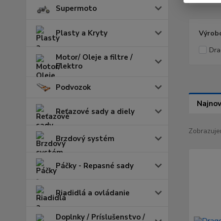
Supermoto
Plasty a Kryty
Výrob
Dra
Motor/ Oleje a filtre /
Elektro
Podvozok
Najnov
Reťazové sady a diely
Zobrazuje
Brzdový systém
Páčky - Repasné sady
Riadidlá a ovládanie
Doplnky / Príslušenstvo /