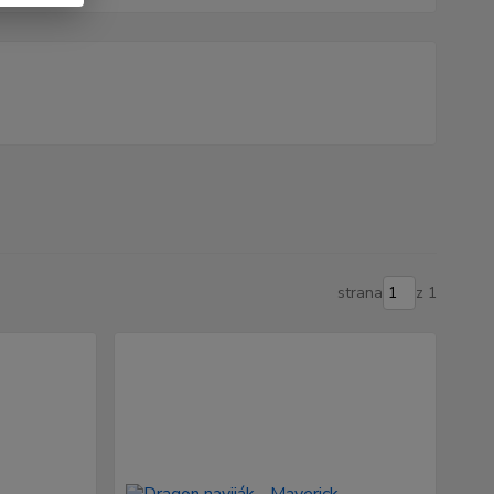
strana
z 1