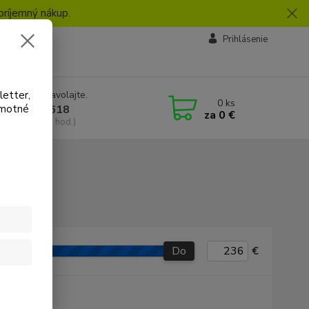
príjemný nákup.
vby
Prihlásenie
letter,
e si rady? Zavolajte.
0
ks
amotné
 918 772 618
za
0 €
a, 8:30-16:30 hod.)
Do
€
P produkt