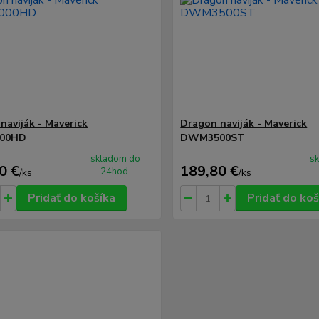
naviják - Maverick
Dragon naviják - Maverick
00HD
DWM3500ST
skladom do
s
0 €
189,80 €
24hod.
/
ks
/
ks
Pridať do košíka
Pridať do koš