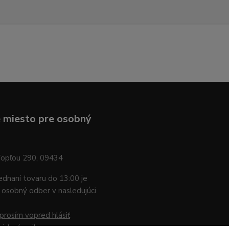
 miesto pre osobný
Topľou 290, 09434
jednaní tovaru do 13:00 je
osobný odber v nasledujúci
prosím vopred hlásiť
nicky / mailom
.