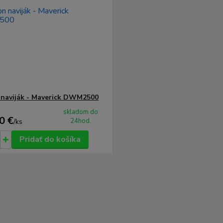
naviják - Maverick DWM2500
skladom do
0 €
24hod.
/
ks
Pridať do košíka