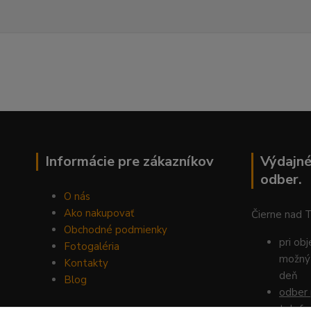
Informácie pre zákazníkov
Výdajné
odber.
O nás
Ako nakupovať
Čierne nad 
Obchodné podmienky
pri ob
Fotogaléria
možný 
Kontakty
deň
Blog
odber 
telefo