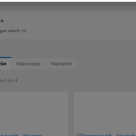
ca
gon winch
(4)
šie
Najlacnejšie
Najdrahšie
m 1-4 z 4