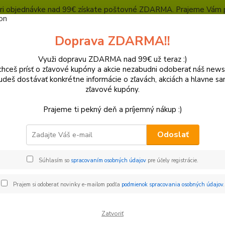
, pri objednávke nad 99€ získate poštovné ZDARMA. Prajeme Vám 
Heuréka - overené zákazníkmi
Polepy a grafika
SUPERMOTO Presta
Doprava ZDARMA!!
Kontakty
Ochrana súkromia
Využi dopravu ZDARMA nad 99€ už teraz :)
hceš prísť o zľavové kupóny a akcie nezabudni odoberať náš news
Neviet
Hľadať
udeš dostávať konkrétne informácie o zľavách, akciách a hlavne s
+421
zľavové kupóny.
(Po-Pi
Prajeme ti pekný deň a príjemný nákup :)
TV Diely
Navijáky
Odoslať
jáky
Súhlasím so
spracovaním osobných údajov
pre účely registrácie.
€
Od
Prajem si odoberať novinky e-mailom podľa
podmienok spracovania osobných údajov
.
Zatvoriť
adom
Novinka
Akcia
Doprava ZADARMO
TO