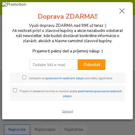
Milí zákazníci, pri objednávke nad 99€ získate poštovné ZDARMA.
Prajeme Vám príjemný nákup.
Doprava ZDARMA!!
0
ks
+421 918 772 618
za
0 €
(Po-Pia, 8:30-16:30 hod.)
Využi dopravu ZDARMA nad 99€ už teraz :)
Ak nechceš prísť o zľavové kupóny a akcie nezabudni odoberať
náš newsletter, kde budeš dostávať konkrétne informácie o
zľavách, akciách a hlavne samotné zľavové kupóny.
Menu
Prajeme ti pekný deň a príjemný nákup :)
Hľadať
Odoslať
Úvod
Motor/ Oleje a filtre / Elektro
Diely motora
Rozvody / Šponováky
Súhlasím so
spracovaním osobných údajov
pre účely registrácie.
a inšpekčné skrutky rozvodov
Šponováky rozvodovej reťaze
Prajem si odoberať novinky e-mailom podľa
podmienok spracovania osobných
Šponováky rozvodovej reťaze
údajov
.
Upresniť parametre
Zatvoriť
Najnovšie
Najlacnejšie
Najdrahšie