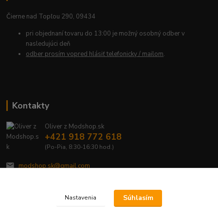
Čierne nad Topľou 290, 09434
pri objednaní tovaru do 13:00 je možný osobný odber v
nasledujúci deň
odber prosím vopred hlásiť telefonicky / mailom
.
Kontakty
Oliver z Modshop.sk
+421 918 772 618
(Po-Pia, 8:30-16:30 hod.)
modshop.sk@gmail.com
Súhlasím
Nastavenia