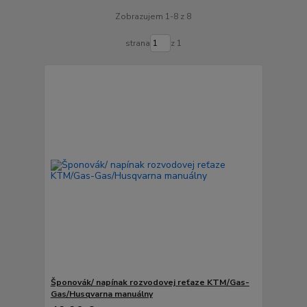
Zobrazujem 1-8 z 8
strana
z 1
Šponovák/ napínak rozvodovej reťaze KTM/Gas-
Gas/Husqvarna manuálny