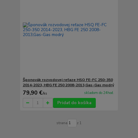
Šponovák rozvodovej reťaze HSQ FE-FC 250-350
2014-2023, HBG FE 250 2008-2013,Gas-Gas modrý
79,90 €
skladom do 24hod.
/
ks
Pridať do košíka
strana
z 1