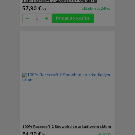
100% Racecraft 2 Succession čírym sklom
57,90 €
skladom do 24hod.
/
ks
Pridať do košíka
100% Racecraft 2 Snowbird so zrkadlovým sklom
84,90 €
Skladom
/
ks