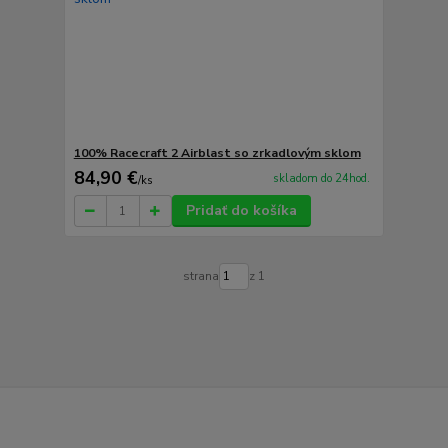
100% Racecraft 2 Airblast so zrkadlovým sklom
84,90 €
skladom do 24hod.
/
ks
Pridať do košíka
strana
z 1