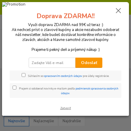
Milí zákazníci, pri objednávke nad 99€ získate poštovné ZDARMA.
Prajeme Vám príjemný nákup.
Doprava ZDARMA!!
0
ks
+421 918 772 618
za
0 €
(Po-Pia, 8:30-16:30 hod.)
Využi dopravu ZDARMA nad 99€ už teraz :)
Ak nechceš prísť o zľavové kupóny a akcie nezabudni odoberať
náš newsletter, kde budeš dostávať konkrétne informácie o
zľavách, akciách a hlavne samotné zľavové kupóny.
Menu
Prajeme ti pekný deň a príjemný nákup :)
Hľadať
Odoslať
Úvod
Doplnky / Príslušenstvo / Servis
Karbonové diely
Súhlasím so
spracovaním osobných údajov
pre účely registrácie.
Karbonové diely
Prajem si odoberať novinky e-mailom podľa
podmienok spracovania osobných
údajov
.
Upresniť parametre
Zatvoriť
Najnovšie
Najlacnejšie
Najdrahšie