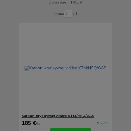
Zobrazujem 1-9 z 9
strana
z 1
Karbon. kryt kyvnej vidlice KTM/HSQ/GAS
185 €
5-7 dní
/
ks