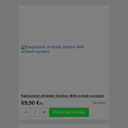
Karbónové chrániče tlmičov 4MX vrchné+spodné
69,90 €
Skladom
/
ks
Pridať do košíka