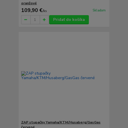
oranžové
109,90 €
Skladom
/
ks
Pridať do košíka
ZAP stupačky Yamaha/KTM/Husaberg/GasGas
červené