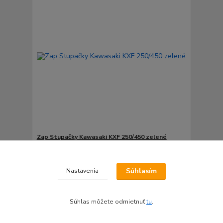
Zap Stupačky Kawasaki KXF 250/450 zelené
99,90 €
skladom do 24hod.
/
ks
Pridať do košíka
Súhlasím
Nastavenia
Súhlas môžete odmietnuť
tu
.