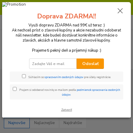
Milí zákazníci, pri objednávke nad 99€ získate poštovné ZDARMA.
Prajeme Vám príjemný nákup.
Doprava ZDARMA!!
0
ks
+421 918 772 618
za
0 €
(Po-Pia, 8:30-16:30 hod.)
Využi dopravu ZDARMA nad 99€ už teraz :)
Ak nechceš prísť o zľavové kupóny a akcie nezabudni odoberať
náš newsletter, kde budeš dostávať konkrétne informácie o
zľavách, akciách a hlavne samotné zľavové kupóny.
Menu
Prajeme ti pekný deň a príjemný nákup :)
Hľadať
Odoslať
Úvod
Doplnky / Príslušenstvo / Servis
Stupačky
Súhlasím so
spracovaním osobných údajov
pre účely registrácie.
Stupačky
Prajem si odoberať novinky e-mailom podľa
podmienok spracovania osobných
údajov
.
Upresniť parametre
Zatvoriť
Najnovšie
Najlacnejšie
Najdrahšie