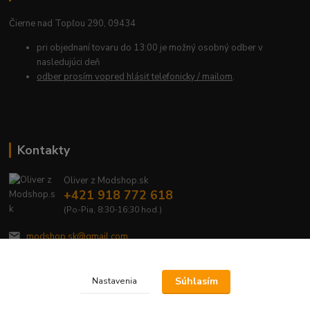
Čierne nad Topľou 290, 09434
pri objednaní tovaru do 13:00 je možný osobný odber v
nasledujúci deň
odber prosím vopred hlásiť telefonicky / mailom
.
Kontakty
Oliver z Modshop.sk
+421 918 772 618
(Po-Pia, 8:30-16:30 hod.)
modshop.sk@gmail.com
Súhlasím
Nastavenia