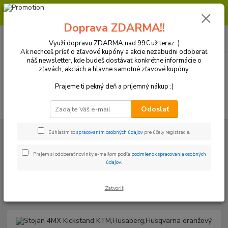
Milí zákazníci, pri objednávke nad 99€ získate poštovné ZDARMA.
Prajeme Vám príjemný nákup.
Doprava ZDARMA!!
0
ks
+421 918 772 618
za
0 €
(Po-Pia, 8:30-16:30 hod.)
Využi dopravu ZDARMA nad 99€ už teraz :)
Ak nechceš prísť o zľavové kupóny a akcie nezabudni odoberať
náš newsletter, kde budeš dostávať konkrétne informácie o
zľavách, akciách a hlavne samotné zľavové kupóny.
Menu
Prajeme ti pekný deň a príjemný nákup :)
Hľadať
Odoslať
Úvod
Doplnky / Príslušenstvo / Servis
Bočné stojany
Stojan 4MX
Súhlasím so
spracovaním osobných údajov
pre účely registrácie.
Kickstand KTM,Husaberg,Husqvarna oranžový
Prajem si odoberať novinky e-mailom podľa
podmienok spracovania osobných
Stojan 4MX Kickstand
údajov
.
KTM,Husaberg,Husqvarna
oranžový
Zatvoriť