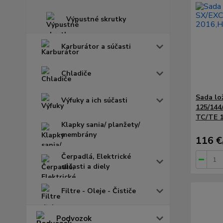
Výpustné skrutky
Karburátor a súčasti
Chladiče
Sada lo
Výfuky a ich súčasti
125/144
TC/TE 
Klapky sania/ planžety/
membrány
116 €
Čerpadlá, Elektrické
súčasti a diely
Filtre - Oleje - Čističe
Podvozok