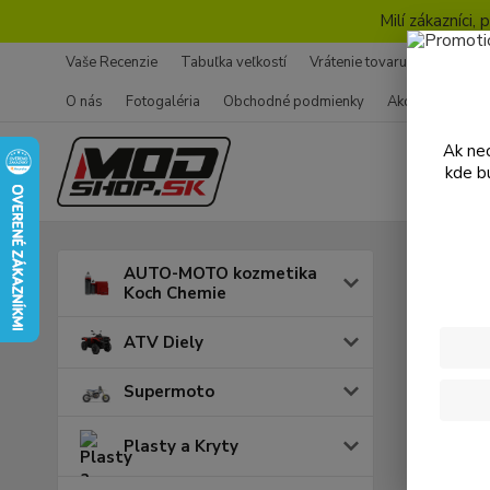
Milí zákazníci
Vaše Recenzie
Tabuľka veľkostí
Vrátenie tovaru - Formulár
O nás
Fotogaléria
Obchodné podmienky
Ako nakupovať
Ak nec
kde b
Úvod
M
AUTO-MOTO kozmetika
Koch Chemie
Loži
ATV Diely
Supermoto
Cena:
Plasty a Kryty
Skl