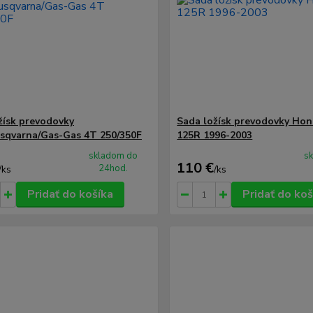
žísk prevodovky
Sada ložísk prevodovky Ho
qvarna/Gas-Gas 4T 250/350F
125R 1996-2003
skladom do
s
110 €
24hod.
/
ks
/
ks
Pridať do košíka
Pridať do koš