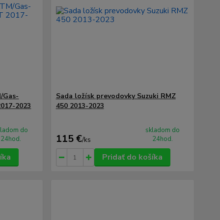
M/Gas-
Sada ložísk prevodovky Suzuki RMZ
2017-2023
450 2013-2023
kladom do
skladom do
115 €
24hod.
24hod.
/
ks
íka
Pridať do košíka