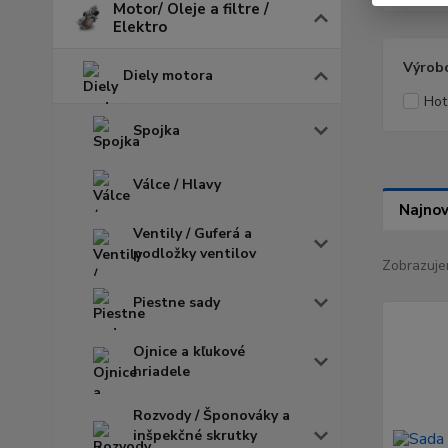
Motor/ Oleje a filtre /
Elektro
Výrob
Diely motora
Hot
Spojka
Válce / Hlavy
Najnov
Ventily / Guferá a
podložky ventilov
Zobrazuje
Piestne sady
Ojnice a kľukové
hriadele
Rozvody / Šponováky a
inšpekčné skrutky