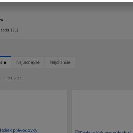
ca
 rods
(21)
šie
Najlacnejšie
Najdrahšie
m 1-21 z 21