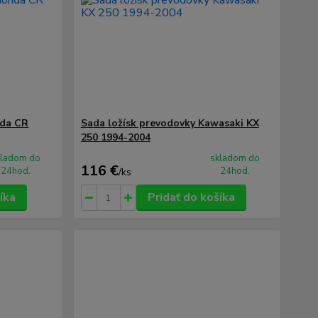
nda CR
Sada ložísk prevodovky Kawasaki KX
250 1994-2004
kladom do
skladom do
116 €
24hod.
24hod.
/
ks
íka
Pridať do košíka