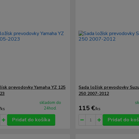
žísk prevodovky Yamaha YZ 125
Sada ložísk prevodovky Suz
23
250 2007-2012
skladom do
s
115 €
24hod.
/
ks
/
ks
Pridať do košíka
Pridať do koš