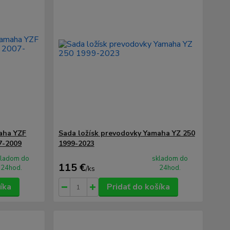
aha YZF
Sada ložísk prevodovky Yamaha YZ 250
7-2009
1999-2023
kladom do
skladom do
115 €
24hod.
24hod.
/
ks
íka
Pridať do košíka