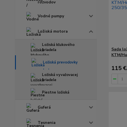
rozvodov
Vodné pumpy
Ložiská motora
Ložiská kľukového
Sada lo
hriadeľa
KTM/Hus
Ložiská prevodovky
115 €
Ložiská vyvažovacej
hriadele
Piestne ložiská
Guferá
Tesnenia