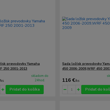
žísk prevodovky Yamaha
Sada ložísk prevodovky Yam
F 250 2001-2013
450 2006-2009,WRF 450 200
skladom do
s
116 €
24hod.
/
ks
/
ks
Pridať do košíka
Pridať do koš