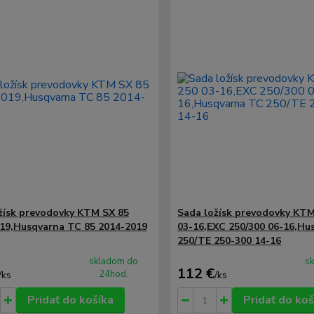
žísk prevodovky KTM SX 85
Sada ložísk prevodovky KTM
19,Husqvarna TC 85 2014-2019
03-16,EXC 250/300 06-16,Hu
250/TE 250-300 14-16
skladom do
s
112 €
24hod.
/
ks
/
ks
Pridať do košíka
Pridať do koš