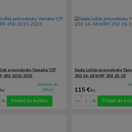
žísk prevodovky Yamaha YZF
Sada ložísk prevodovky Yam
 450 2010-2023
250 14-18,WRF 250 15-19
skladom do
s
115 €
24hod.
/
ks
/
ks
Pridať do košíka
Pridať do koš