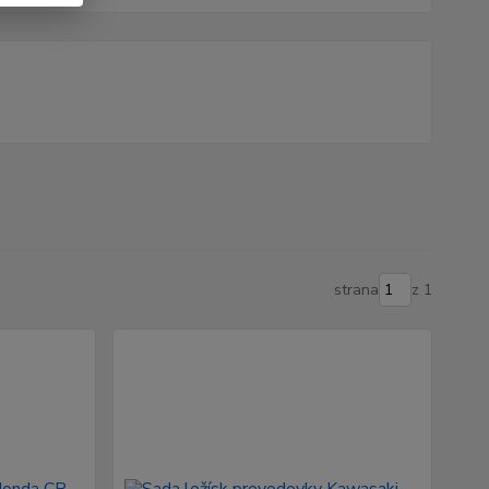
strana
z 1