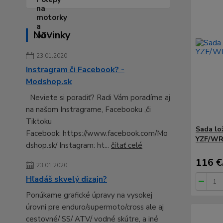
Novinky
23.01.2020
Instragram či Facebook? -
Modshop.sk
Neviete si poradiť? Radi Vám poradíme aj
na našom Instragrame, Facebooku ,či
Tiktoku
Sada lo
Facebook: https://www.facebook.com/Mo
YZF/WR
dshop.sk/ Instagram: ht...
čítať celé
116 €
23.01.2020
Hľadáš skvelý dizajn?
Ponúkame grafické úpravy na vysokej
úrovni pre enduro/supermoto/cross ale aj
cestovné/ SS/ ATV/ vodné skútre, a iné