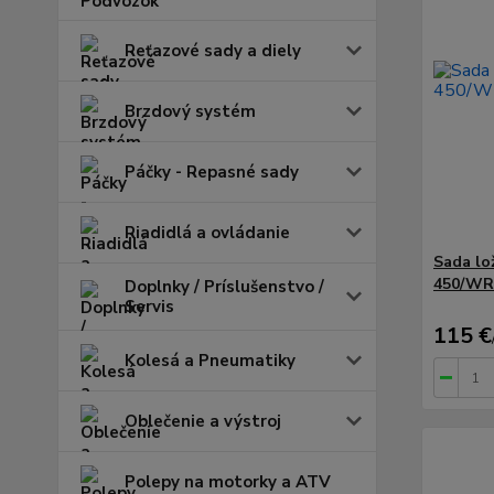
Reťazové sady a diely
Brzdový systém
Páčky - Repasné sady
Riadidlá a ovládanie
Sada lo
450/WRF
Doplnky / Príslušenstvo /
Servis
115 €
Kolesá a Pneumatiky
Oblečenie a výstroj
Polepy na motorky a ATV