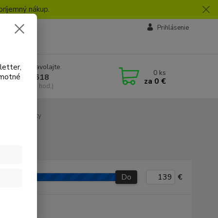
príjemný nákup.
vby
Prihlásenie
letter,
e si rady? Zavolajte.
0
ks
amotné
 918 772 618
za
0 €
a, 8:30-16:30 hod.)
ká prevodovky
Do
€
P produkt