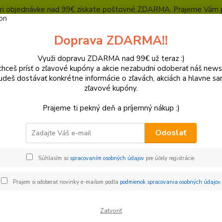
, pri objednávke nad 99€ získate poštovné ZDARMA. Prajeme Vám 
Heuréka - overené zákazníkmi
Polepy a grafika
SUPERMOTO Presta
Doprava ZDARMA!!
Kontakty
Ochrana súkromia
Využi dopravu ZDARMA nad 99€ už teraz :)
hceš prísť o zľavové kupóny a akcie nezabudni odoberať náš news
Neviet
Hľadať
udeš dostávať konkrétne informácie o zľavách, akciách a hlavne s
+421
zľavové kupóny.
(Po-Pi
Prajeme ti pekný deň a príjemný nákup :)
otor/ Oleje a filtre / Elektro
Diely motora
Ložiská motora
Ložis
Odoslať
ská prevodovky
Súhlasím so
spracovaním osobných údajov
pre účely registrácie.
€
Od
Prajem si odoberať novinky e-mailom podľa
podmienok spracovania osobných údajov
.
Zatvoriť
adom
Novinka
Akcia
Doprava ZADARMO
TO