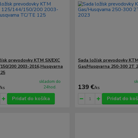
žísk prevodovky KTM SX/EXC
Sada ložísk prevodovky KT
/150/200 2003-2016,Husqvarna
Gas/Husqvarna 250-300 2T 
125
skladom do
s
139 €
24hod.
/
ks
/
ks
Pridať do košíka
Pridať do koš