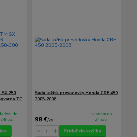
 SX 250
Sada ložísk prevodovky Honda CRF 450
sqvarna TC
2005-2008
kladom do
skladom do
98 €
24hod.
24hod.
/
ks
íka
Pridať do košíka