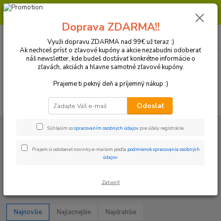
Milí zákazníci, pri objednávke nad 99€ získate poštovné ZDARMA.
Prajeme Vám príjemný nákup.
Doprava ZDARMA!!
0
ks
+421 918 772 618
za
0 €
(Po-Pia, 8:30-16:30 hod.)
Využi dopravu ZDARMA nad 99€ už teraz :)
Ak nechceš prísť o zľavové kupóny a akcie nezabudni odoberať
náš newsletter, kde budeš dostávať konkrétne informácie o
zľavách, akciách a hlavne samotné zľavové kupóny.
Menu
Prajeme ti pekný deň a príjemný nákup :)
Hľadať
Odoslať
Úvod
Motor/ Oleje a filtre / Elektro
Diely motora
Ložiská motora
Súhlasím so
spracovaním osobných údajov
pre účely registrácie.
Ložiská vyvažovacej hriadele
Prajem si odoberať novinky e-mailom podľa
podmienok spracovania osobných
Ložiská vyvažovacej hriadele
údajov
.
Upresniť parametre
Zatvoriť
Najnovšie
Najlacnejšie
Najdrahšie