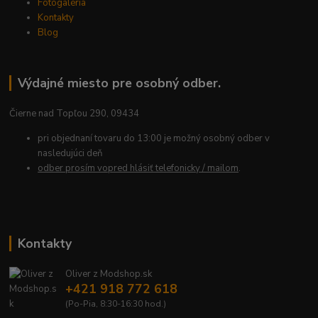
Fotogaléria
Kontakty
Blog
Výdajné miesto pre osobný odber.
Čierne nad Topľou 290, 09434
pri objednaní tovaru do 13:00 je možný osobný odber v
nasledujúci deň
odber prosím vopred hlásiť telefonicky / mailom
.
Kontakty
Oliver z Modshop.sk
+421 918 772 618
(Po-Pia, 8:30-16:30 hod.)