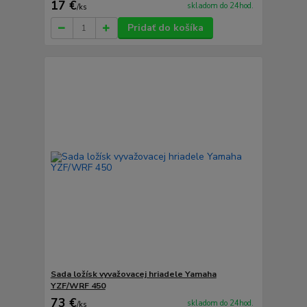
17 €
skladom do 24hod.
/
ks
Pridať do košíka
Sada ložísk vyvažovacej hriadele Yamaha
YZF/WRF 450
73 €
skladom do 24hod.
/
ks