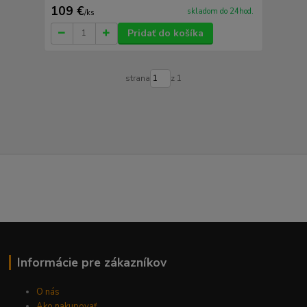
109 €
skladom do 24hod.
/
ks
Pridať do košíka
strana
z 1
Informácie pre zákazníkov
O nás
Ako nakupovať