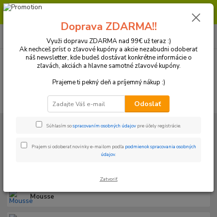
Milí zákazníci, pri objednávke nad 99€ získate poštovné ZDARMA.
Prajeme Vám príjemný nákup.
Doprava ZDARMA!!
0
ks
+421 918 772 618
za
0 €
(Po-Pia, 8:30-16:30 hod.)
Využi dopravu ZDARMA nad 99€ už teraz :)
Ak nechceš prísť o zľavové kupóny a akcie nezabudni odoberať
náš newsletter, kde budeš dostávať konkrétne informácie o
zľavách, akciách a hlavne samotné zľavové kupóny.
Menu
Prajeme ti pekný deň a príjemný nákup :)
Hľadať
Odoslať
Úvod
Kolesá a Pneumatiky
Duše/Mousse/ Tubliss
Súhlasím so
spracovaním osobných údajov
pre účely registrácie.
Duše/Mousse/ Tubliss
Prajem si odoberať novinky e-mailom podľa
podmienok spracovania osobných
údajov
.
Duše
Zatvoriť
Mousse