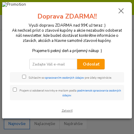
Milí zákazníci, pri objednávke nad 99€ získate poštovné ZDARMA.
Prajeme Vám príjemný nákup.
Doprava ZDARMA!!
0
ks
+421 918 772 618
za
0 €
(Po-Pia, 8:30-16:30 hod.)
Využi dopravu ZDARMA nad 99€ už teraz :)
Ak nechceš prísť o zľavové kupóny a akcie nezabudni odoberať
náš newsletter, kde budeš dostávať konkrétne informácie o
zľavách, akciách a hlavne samotné zľavové kupóny.
Menu
Prajeme ti pekný deň a príjemný nákup :)
Hľadať
Odoslať
Úvod
Kolesá a Pneumatiky
Pneumatiky
Veľkosť pneu 14"
Súhlasím so
spracovaním osobných údajov
pre účely registrácie.
Veľkosť pneu 14"
Prajem si odoberať novinky e-mailom podľa
podmienok spracovania osobných
údajov
.
Upresniť parametre
Zatvoriť
Najnovšie
Najlacnejšie
Najdrahšie