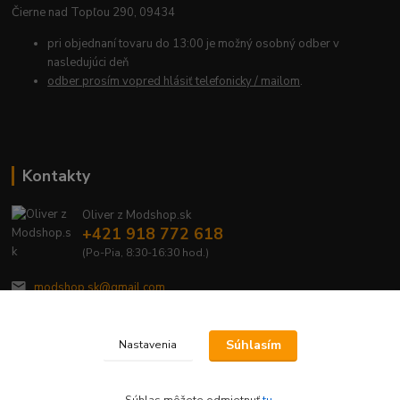
Čierne nad Topľou 290, 09434
pri objednaní tovaru do 13:00 je možný osobný odber v
nasledujúci deň
odber prosím vopred hlásiť telefonicky / mailom
.
Kontakty
Oliver z Modshop.sk
+421 918 772 618
(Po-Pia, 8:30-16:30 hod.)
modshop.sk@gmail.com
Súhlasím
Nastavenia