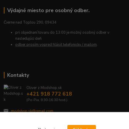
Výdajné miesto pre osobný odber.
Čierne nad Topľou 290, 09434
pri objednaní tovaru do 13:00 je možný osobný odber v
nasledujúci deň
odber prosím vopred hlásiť telefonicky / mailom
.
Kontakty
Oliver z Modshop.sk
+421 918 772 618
(Po-Pia, 8:30-16:30 hod.)
modshop.sk@gmail.com