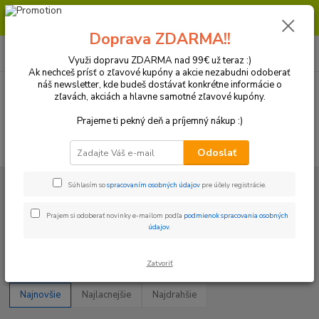
Milí zákazníci, pri objednávke nad 99€ získate poštovné ZDARMA.
Prajeme Vám príjemný nákup.
Doprava ZDARMA!!
0
ks
+421 918 772 618
za
0 €
(Po-Pia, 8:30-16:30 hod.)
Využi dopravu ZDARMA nad 99€ už teraz :)
Ak nechceš prísť o zľavové kupóny a akcie nezabudni odoberať
náš newsletter, kde budeš dostávať konkrétne informácie o
zľavách, akciách a hlavne samotné zľavové kupóny.
Menu
Prajeme ti pekný deň a príjemný nákup :)
Hľadať
Odoslať
Úvod
Kolesá a Pneumatiky
Pneumatiky
Veľkosť pneu 18"
Súhlasím so
spracovaním osobných údajov
pre účely registrácie.
Veľkosť pneu 18"
Prajem si odoberať novinky e-mailom podľa
podmienok spracovania osobných
údajov
.
Upresniť parametre
Zatvoriť
Najnovšie
Najlacnejšie
Najdrahšie