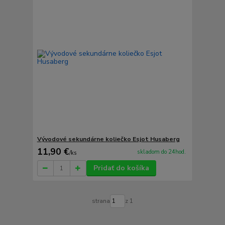
Vývodové sekundárne koliečko Esjot Husaberg
11,90 €
skladom do 24hod.
/
ks
Pridať do košíka
strana
z 1