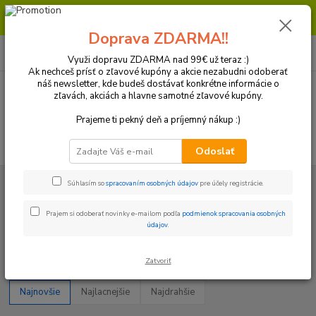
Milí zákazníci, pri objednávke nad 99€ získate poštovné ZDARMA.
Prajeme Vám príjemný nákup.
Doprava ZDARMA!!
0
ks
+421 918 772 618
za
0 €
(Po-Pia, 8:30-16:30 hod.)
Využi dopravu ZDARMA nad 99€ už teraz :)
Ak nechceš prísť o zľavové kupóny a akcie nezabudni odoberať
náš newsletter, kde budeš dostávať konkrétne informácie o
zľavách, akciách a hlavne samotné zľavové kupóny.
Menu
Prajeme ti pekný deň a príjemný nákup :)
Hľadať
Odoslať
Úvod
Reťazové sady a diely
Vývodove kolieska
Husaberg
Súhlasím so
spracovaním osobných údajov
pre účely registrácie.
Husaberg
Prajem si odoberať novinky e-mailom podľa
podmienok spracovania osobných
údajov
.
Upresniť parametre
Zatvoriť
Najnovšie
Najlacnejšie
Najdrahšie