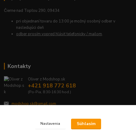
Čierne nad Topľou 290, 09434
pri objednaní tovaru do 13:00 je možný osobný odber v
nasledujúci deň
odber prosím vopred hlásiť telefonicky / mailom
.
Kontakty
Oliver z Modshop.sk
+421 918 772 618
(Po-Pia, 8:30-16:30 hod.)
modshop.sk@gmail.com
Súhlasím
Nastavenia