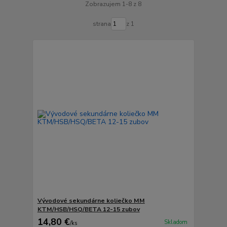
Zobrazujem 1-8 z 8
strana
z 1
Vývodové sekundárne koliečko MM
KTM/HSB/HSQ/BETA 12-15 zubov
14,80 €
Skladom
/
ks