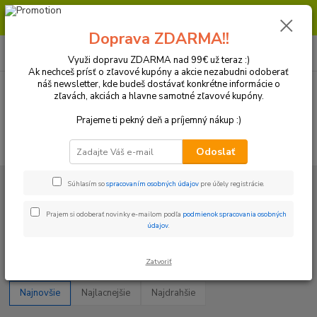
Milí zákazníci, pri objednávke nad 99€ získate poštovné ZDARMA.
Prajeme Vám príjemný nákup.
Doprava ZDARMA!!
0
ks
+421 918 772 618
za
0 €
(Po-Pia, 8:30-16:30 hod.)
Využi dopravu ZDARMA nad 99€ už teraz :)
Ak nechceš prísť o zľavové kupóny a akcie nezabudni odoberať
náš newsletter, kde budeš dostávať konkrétne informácie o
zľavách, akciách a hlavne samotné zľavové kupóny.
Menu
Prajeme ti pekný deň a príjemný nákup :)
Hľadať
Odoslať
Úvod
Reťazové sady a diely
Vývodove kolieska
TM racing
Súhlasím so
spracovaním osobných údajov
pre účely registrácie.
TM racing
Prajem si odoberať novinky e-mailom podľa
podmienok spracovania osobných
údajov
.
Upresniť parametre
Zatvoriť
Najnovšie
Najlacnejšie
Najdrahšie