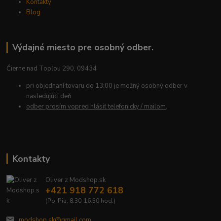
Kontakty
Blog
Výdajné miesto pre osobný odber.
Čierne nad Topľou 290, 09434
pri objednaní tovaru do 13:00 je možný osobný odber v
nasledujúci deň
odber prosím vopred hlásiť telefonicky / mailom
.
Kontakty
Oliver z Modshop.sk
+421 918 772 618
(Po-Pia, 8:30-16:30 hod.)
modshop.sk@gmail.com