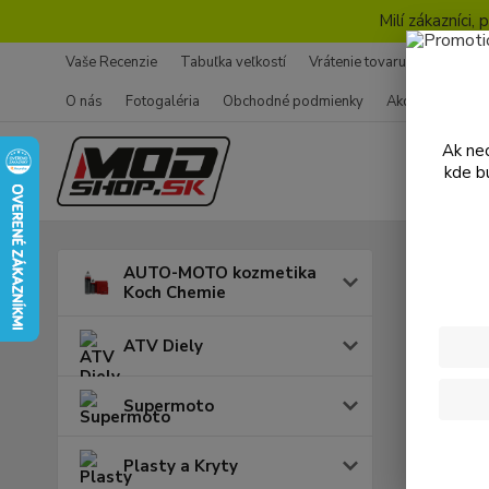
Milí zákazníci
Vaše Recenzie
Tabuľka veľkostí
Vrátenie tovaru - Formulár
O nás
Fotogaléria
Obchodné podmienky
Ako nakupovať
Ak nec
kde b
Úvod
R
AUTO-MOTO kozmetika
Koch Chemie
Yam
ATV Diely
Cena:
Supermoto
Plasty a Kryty
Skl