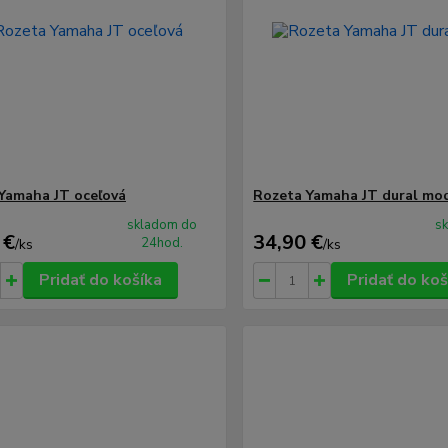
Yamaha JT oceľová
Rozeta Yamaha JT dural mo
skladom do
s
 €
34,90 €
24hod.
/
ks
/
ks
Pridať do košíka
Pridať do koš