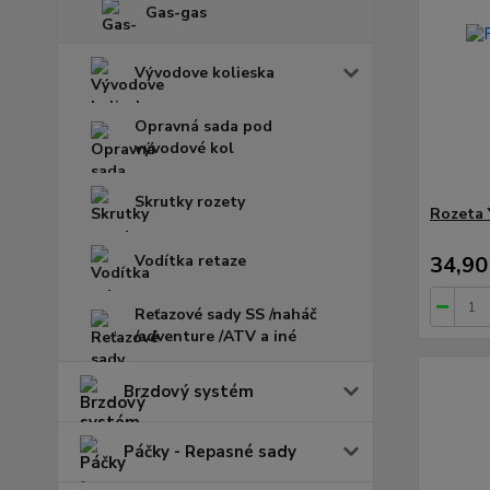
Gas-gas
Vývodove kolieska
Opravná sada pod
vývodové kol
Skrutky rozety
Rozeta 
Vodítka retaze
34,90
Reťazové sady SS /naháč
/adventure /ATV a iné
Brzdový systém
Páčky - Repasné sady