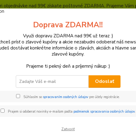
, pri objednávke nad 99€ získate poštovné ZDARMA. Prajeme Vám 
Heuréka - overené zákazníkmi
Polepy a grafika
SUPERMOTO Presta
Doprava ZDARMA!!
Kontakty
Ochrana súkromia
Využi dopravu ZDARMA nad 99€ už teraz :)
hceš prísť o zľavové kupóny a akcie nezabudni odoberať náš news
Neviet
Hľadať
udeš dostávať konkrétne informácie o zľavách, akciách a hlavne s
+421
zľavové kupóny.
(Po-Pi
Prajeme ti pekný deň a príjemný nákup :)
eťazové sady a diely
Rozety
Yamaha
Odoslať
aha
Súhlasím so
spracovaním osobných údajov
pre účely registrácie.
€
Od
Prajem si odoberať novinky e-mailom podľa
podmienok spracovania osobných údajov
.
Zatvoriť
adom
Novinka
Akcia
Doprava ZADARMO
TO