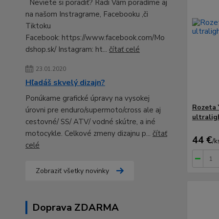
Neviete si poradiť? Radi Vám poradíme aj
na našom Instragrame, Facebooku ,či
Tiktoku
Facebook: https://www.facebook.com/Mo
dshop.sk/ Instagram: ht...
čítať celé
23.01.2020
Hľadáš skvelý dizajn?
Ponúkame grafické úpravy na vysokej
Rozeta 
úrovni pre enduro/supermoto/cross ale aj
ultralig
cestovné/ SS/ ATV/ vodné skútre, a iné
motocykle. Celkové zmeny dizajnu p...
čítať
44 €
/
k
celé
Zobraziť všetky novinky
Doprava ZDARMA