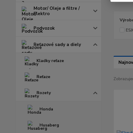
Motor/ Oleje a filtre /
Elektro
Výrob
Podvozok
ES
Reťazové sady a diely
Kladky reťaze
Najnov
Reťaze
Zobrazuje
Rozety
Honda
Husaberg