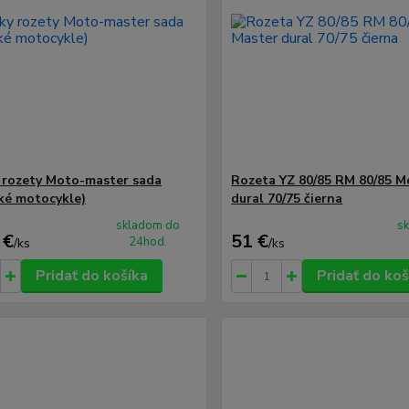
 rozety Moto-master sada
Rozeta YZ 80/85 RM 80/85 
ké motocykle)
dural 70/75 čierna
skladom do
s
 €
51 €
24hod.
/
ks
/
ks
Pridať do košíka
Pridať do koš