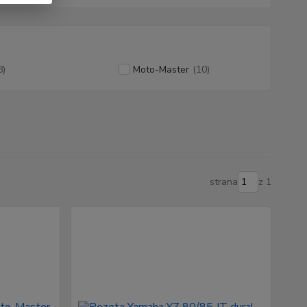
8)
Moto-Master
(10)
strana
z 1