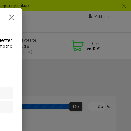
príjemný nákup.
vby
Prihlásenie
letter,
e si rady? Zavolajte.
0
ks
amotné
 918 772 618
za
0 €
a, 8:30-16:30 hod.)
Do
€
P produkt