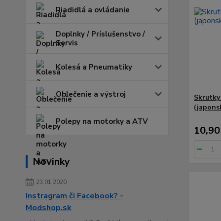
Riadidlá a ovládanie
Doplnky / Príslušenstvo /
Servis
Kolesá a Pneumatiky
Oblečenie a výstroj
Skrutky
(japons
Polepy na motorky a ATV
10,90
Novinky
23.01.2020
Instragram či Facebook? -
Modshop.sk