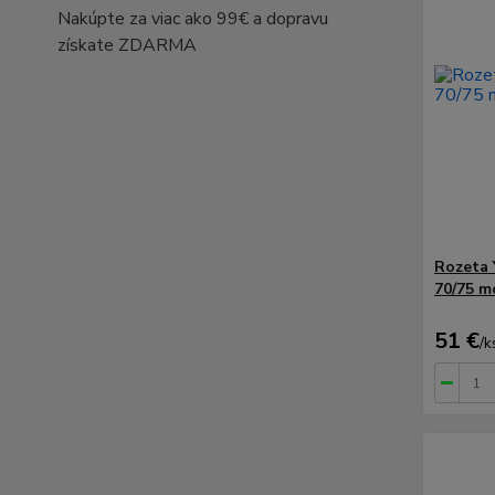
Nakúpte za viac ako 99€ a dopravu
získate ZDARMA
Rozeta 
70/75 m
51 €
/
k