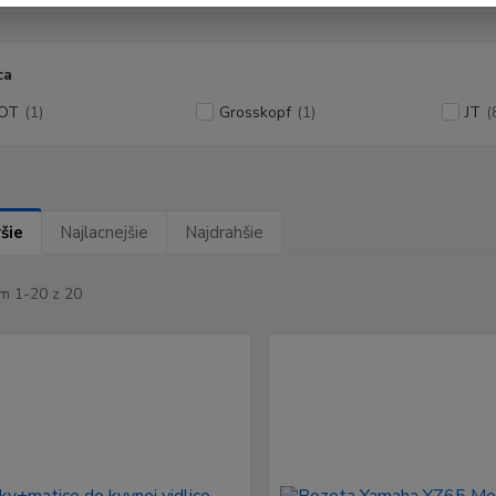
ca
JOT
(1)
Grosskopf
(1)
JT
(
šie
Najlacnejšie
Najdrahšie
m 1-20 z 20