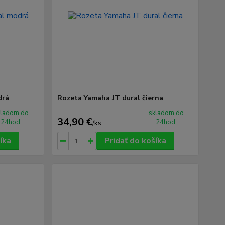
drá
Rozeta Yamaha JT dural čierna
kladom do
skladom do
34,90 €
24hod.
24hod.
/
ks
íka
Pridať do košíka