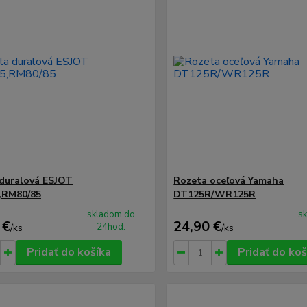
duralová ESJOT
Rozeta oceľová Yamaha
,RM80/85
DT125R/WR125R
skladom do
s
 €
24,90 €
24hod.
/
ks
/
ks
Pridať do košíka
Pridať do koš