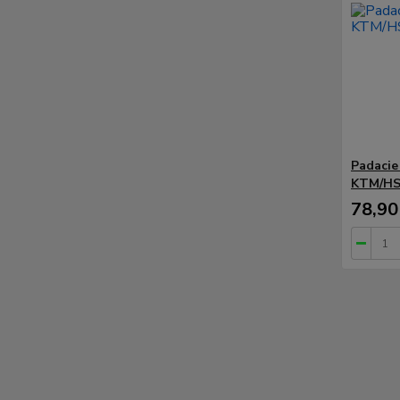
Padacie
KTM/HS
78,90