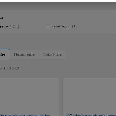
ca
project
(11)
Zeta-racing
(1)
šie
Najlacnejšie
Najdrahšie
m 1-12 z 12