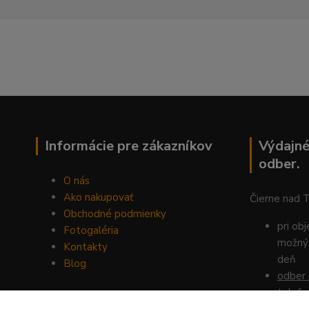
Informácie pre zákazníkov
Výdajné
odber.
O nás
Ako nakupovať
Čierne nad 
Obchodné podmienky
pri ob
Fotogaléria
možný 
Kontakty
deň
Blog
odber 
telefo