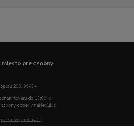
 miesto pre osobný
Topľou 290, 09434
jednaní tovaru do 13:00 je
osobný odber v nasledujúci
prosím vopred hlásiť
nicky / mailom
.