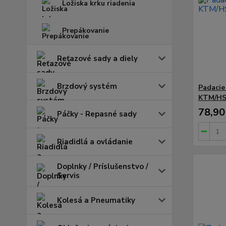
Ložiska krku riadenia
Prepákovanie
Reťazové sady a diely
Brzdový systém
Padacie
KTM/HS
78,90
Páčky - Repasné sady
Riadidlá a ovládanie
Doplnky / Príslušenstvo /
Servis
Kolesá a Pneumatiky