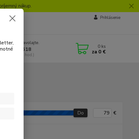
príjemný nákup.
vby
Prihlásenie
letter,
e si rady? Zavolajte.
0
ks
amotné
 918 772 618
za
0 €
a, 8:30-16:30 hod.)
Do
€
P produkt