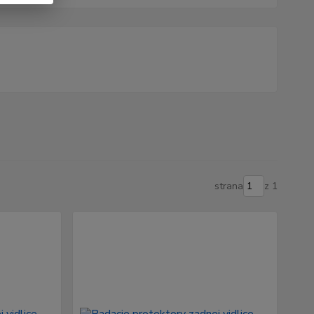
strana
z 1