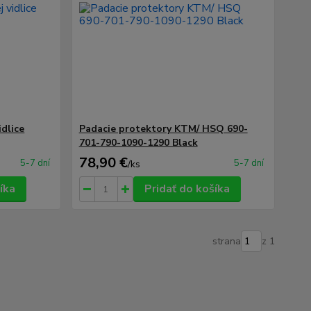
idlice
Padacie protektory KTM/ HSQ 690-
701-790-1090-1290 Black
78,90 €
5-7 dní
5-7 dní
/
ks
íka
Pridať do košíka
strana
z 1