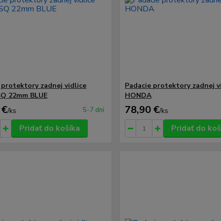
 protektory zadnej vidlice
Padacie protektory zadnej v
Q 22mm BLUE
HONDA
 €
78,90 €
5-7 dní
/
ks
/
ks
Pridať do košíka
Pridať do koš