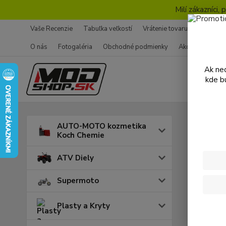
Milí zákazníci
Vaše Recenzie
Tabuľka veľkostí
Vrátenie tovaru - Formulár
O nás
Fotogaléria
Obchodné podmienky
Ako nakupovať
Ak nec
kde b
Úvod
AUTO-MOTO kozmetika
Koch Chemie
Kock
ATV Diely
Supermoto
Cena:
Plasty a Kryty
Skl