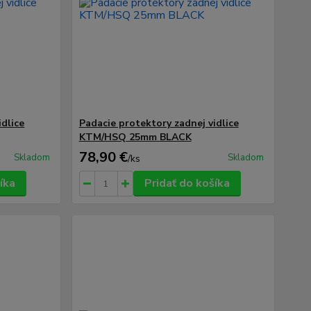
idlice
Padacie protektory zadnej vidlice
KTM/HSQ 25mm BLACK
78,90 €
Skladom
Skladom
/
ks
íka
Pridať do košíka