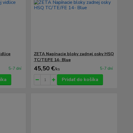
idlice
ZETA Napínacie bloky zadnej osky HSQ
TC/TE/FE 14- Blue
45,50 €
5-7 dní
5-7 dní
/
ks
íka
Pridať do košíka