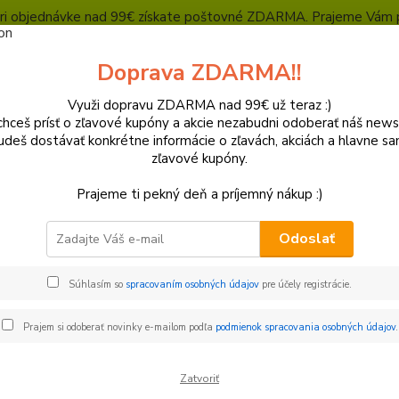
, pri objednávke nad 99€ získate poštovné ZDARMA. Prajeme Vám 
Heuréka - overené zákazníkmi
Polepy a grafika
SUPERMOTO Presta
Doprava ZDARMA!!
Kontakty
Ochrana súkromia
Využi dopravu ZDARMA nad 99€ už teraz :)
hceš prísť o zľavové kupóny a akcie nezabudni odoberať náš news
Neviet
Hľadať
udeš dostávať konkrétne informácie o zľavách, akciách a hlavne s
+421
zľavové kupóny.
(Po-Pi
Prajeme ti pekný deň a príjemný nákup :)
Podvozok
Kocky zadnej osky
Odoslať
y zadnej osky
Súhlasím so
spracovaním osobných údajov
pre účely registrácie.
€
Od
Prajem si odoberať novinky e-mailom podľa
podmienok spracovania osobných údajov
.
Zatvoriť
adom
Novinka
Akcia
Doprava ZADARMO
TO