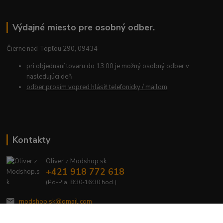
Výdajné miesto pre osobný odber.
Čierne nad Topľou 290, 09434
pri objednaní tovaru do 13:00 je možný osobný odber v
nasledujúci deň
odber prosím vopred hlásiť telefonicky / mailom
.
Kontakty
Oliver z Modshop.sk
+421 918 772 618
(Po-Pia, 8:30-16:30 hod.)
modshop.sk@gmail.com