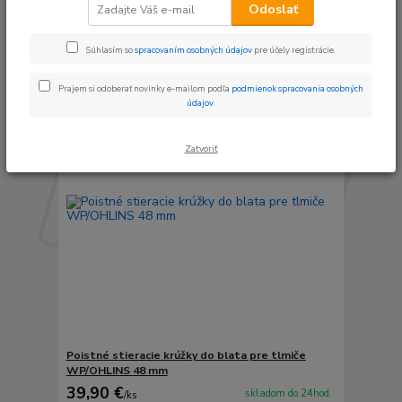
Zobrazujem 1-6 z 6
Odoslať
strana
z 1
Súhlasím so
spracovaním osobných údajov
pre účely registrácie.
Prajem si odoberať novinky e-mailom podľa
podmienok spracovania osobných
údajov
.
Zatvoriť
Poistné stieracie krúžky do blata pre tlmiče
WP/OHLINS 48 mm
39,90 €
skladom do 24hod.
/
ks