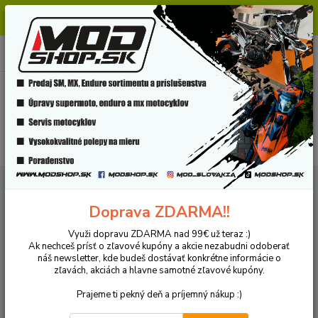
Milí zákazníci, pri objednávke nad 99€ získate poštovné ZDARMA.
Prajeme Vám príjemný nákup.
0
ks
+421 918 772 618
za
0 €
(Po-Pia, 8:30-16:30 hod.)
Menu
Hľadať
Úvod
Podvozok
Predná vidlica/ tlmiče
Poistné stieracie krúžky
Poistné stieracie krúžky
Doprava ZDARMA!!
Využi dopravu ZDARMA nad 99€ už teraz :)
Ak nechceš prísť o zľavové kupóny a akcie nezabudni odoberať
Upresniť parametre
náš newsletter, kde budeš dostávať konkrétne informácie o
zľavách, akciách a hlavne samotné zľavové kupóny.
Najnovšie
Najlacnejšie
Najdrahšie
Prajeme ti pekný deň a príjemný nákup :)