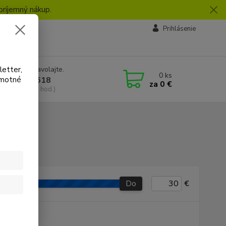
príjemný nákup.
vby
Prihlásenie
letter,
e si rady? Zavolajte.
0
ks
amotné
 918 772 618
za
0 €
a, 8:30-16:30 hod.)
Do
€
P produkt