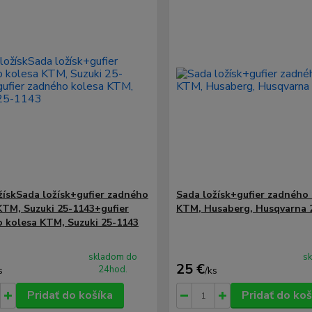
žískSada ložísk+gufier zadného
Sada ložísk+gufier zadného
KTM, Suzuki 25-1143+gufier
KTM, Husaberg, Husqvarna 
 kolesa KTM, Suzuki 25-1143
skladom do
s
25 €
24hod.
s
/
ks
Pridať do košíka
Pridať do koš