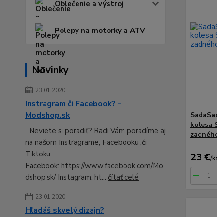
Oblečenie a výstroj
Polepy na motorky a ATV
Novinky
23.01.2020
Instragram či Facebook? -
Modshop.sk
SadaSad
kolesa 
Neviete si poradiť? Radi Vám poradíme aj
zadného
na našom Instragrame, Facebooku ,či
Tiktoku
23 €
/
k
Facebook: https://www.facebook.com/Mo
dshop.sk/ Instagram: ht...
čítať celé
23.01.2020
Hľadáš skvelý dizajn?