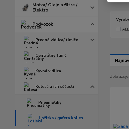
Motor/ Oleje a filtre /
Elektro
Výrob
Podvozok
ALL
Predná vidlica/ tlmiče
Centrálny tlmič
Najnov
Kyvná vidlica
Zobrazuje
Kolesá a ich súčasti
Pneumatiky
Ložiská / guferá kolies