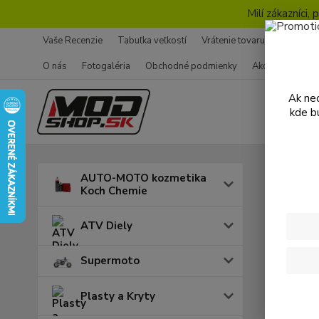
Milí zákazníci
Vaše Recenzie
Tabuľka veľkostí
Vrátenie tovaru - Formulár
O nás
Fotogaléria
Obchodné podmienky
Ako nakupovať
Ak nec
kde b
Úvod
AUTO-MOTO kozmetika
Koch Chemie
Loži
ATV Diely
Cena:
Supermoto
Plasty a Kryty
Skl