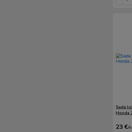
Sada lo
Honda 
23 €
/
k