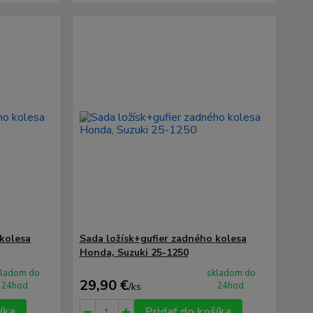
 kolesa
Sada ložísk+gufier zadného kolesa
Honda, Suzuki 25-1250
kladom do
skladom do
29,90 €
24hod.
24hod.
/
ks
íka
Pridať do košíka