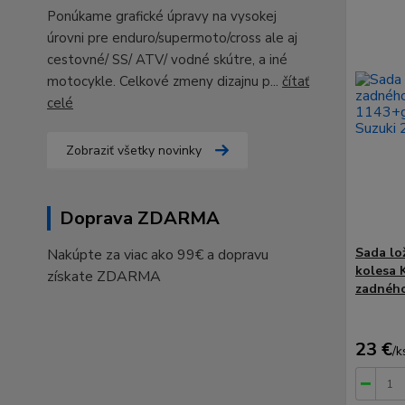
Ponúkame grafické úpravy na vysokej
úrovni pre enduro/supermoto/cross ale aj
cestovné/ SS/ ATV/ vodné skútre, a iné
motocykle. Celkové zmeny dizajnu p...
čítať
celé
Zobraziť všetky novinky
Doprava ZDARMA
Sada lo
Nakúpte za viac ako 99€ a dopravu
kolesa 
získate ZDARMA
zadného
23 €
/
k