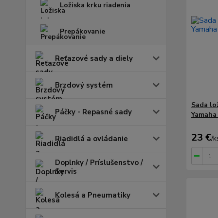
Ložiska krku riadenia
Prepákovanie
Reťazové sady a diely
Brzdový systém
Sada lo
Páčky - Repasné sady
Yamaha 
23 €
Riadidlá a ovládanie
/
k
Doplnky / Príslušenstvo /
Servis
Kolesá a Pneumatiky