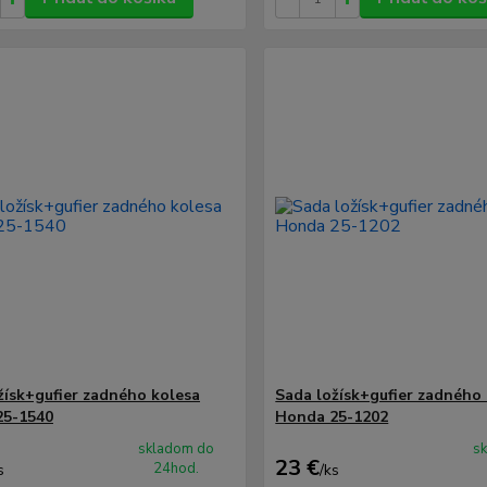
žísk+gufier zadného kolesa
Sada ložísk+gufier zadného
25-1540
Honda 25-1202
skladom do
s
23 €
24hod.
s
/
ks