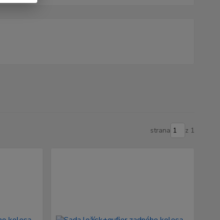
strana
z 1