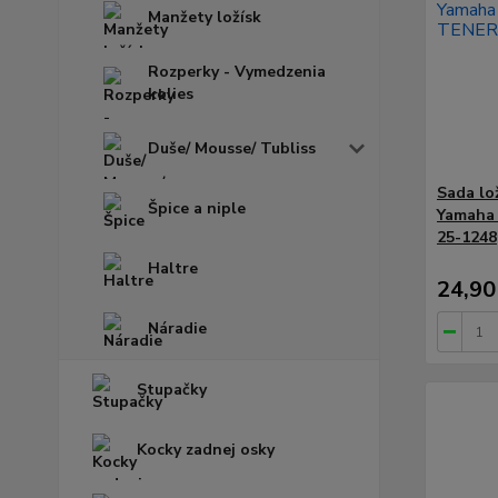
Manžety ložísk
Rozperky - Vymedzenia
kolies
Duše/ Mousse/ Tubliss
Sada lo
Špice a niple
Yamaha
25-1248
Haltre
24,90
Náradie
Stupačky
Kocky zadnej osky