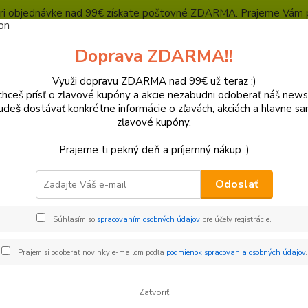
, pri objednávke nad 99€ získate poštovné ZDARMA. Prajeme Vám 
Heuréka - overené zákazníkmi
Polepy a grafika
SUPERMOTO Presta
Doprava ZDARMA!!
Kontakty
Ochrana súkromia
Využi dopravu ZDARMA nad 99€ už teraz :)
hceš prísť o zľavové kupóny a akcie nezabudni odoberať náš news
Neviet
Hľadať
udeš dostávať konkrétne informácie o zľavách, akciách a hlavne s
+421
zľavové kupóny.
(Po-Pi
Prajeme ti pekný deň a príjemný nákup :)
Podvozok
Kolesá a ich súčasti
Ložiská / guferá kolies
Odoslať
ská / guferá kolies
Súhlasím so
spracovaním osobných údajov
pre účely registrácie.
€
Od
Prajem si odoberať novinky e-mailom podľa
podmienok spracovania osobných údajov
.
Zatvoriť
adom
Novinka
Akcia
Doprava ZADARMO
TO