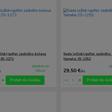
žísk+gufier zadného kolesa
Sada ložísk+gufier zadného
25-1271
Yamaha 25-1252
skladom do
s
29,50 €
24hod.
s
/
ks
Pridať do košíka
Pridať do koš