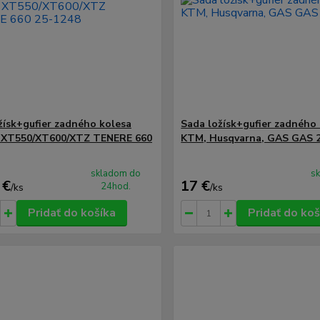
žísk+gufier zadného kolesa
Sada ložísk+gufier zadného
 XT550/XT600/XTZ TENERE 660
KTM, Husqvarna, GAS GAS 
skladom do
s
 €
17 €
24hod.
/
ks
/
ks
Pridať do košíka
Pridať do koš