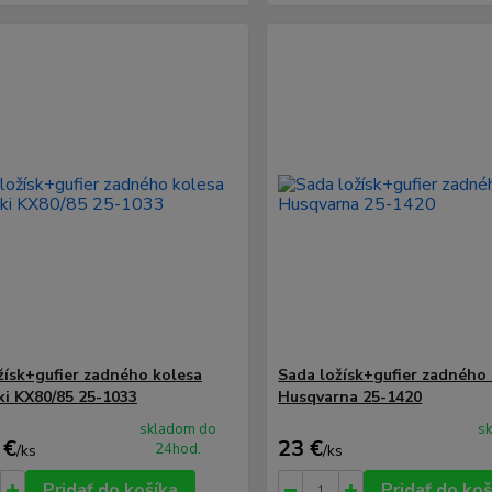
žísk+gufier zadného kolesa
Sada ložísk+gufier zadného
i KX80/85 25-1033
Husqvarna 25-1420
skladom do
s
 €
23 €
24hod.
/
ks
/
ks
Pridať do košíka
Pridať do koš