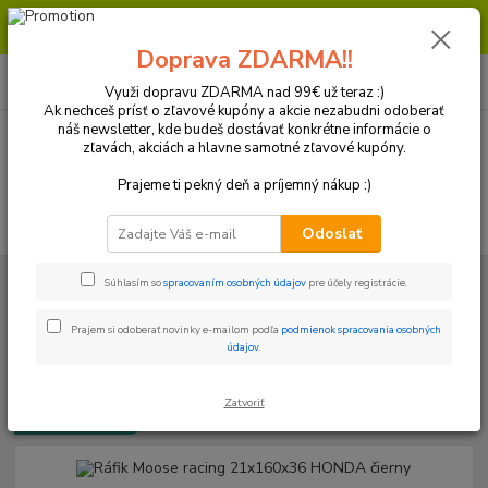
Milí zákazníci, pri objednávke nad 99€ získate poštovné ZDARMA.
Prajeme Vám príjemný nákup.
Doprava ZDARMA!!
0
ks
+421 918 772 618
za
0 €
(Po-Pia, 8:30-16:30 hod.)
Využi dopravu ZDARMA nad 99€ už teraz :)
Ak nechceš prísť o zľavové kupóny a akcie nezabudni odoberať
náš newsletter, kde budeš dostávať konkrétne informácie o
zľavách, akciách a hlavne samotné zľavové kupóny.
Menu
Prajeme ti pekný deň a príjemný nákup :)
Hľadať
Odoslať
Úvod
Kolesá a Pneumatiky
Ráfiky
Ráfik Moose racing 21x160x36
Súhlasím so
spracovaním osobných údajov
pre účely registrácie.
HONDA čierny
Prajem si odoberať novinky e-mailom podľa
podmienok spracovania osobných
Ráfik Moose racing 21x160x36
údajov
.
HONDA čierny
Zatvoriť
Doprava ZADARMO