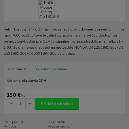
Veľmi kvalitný ráfik od firmy moose racingExtrudované z pravého hlinníka
radu 7000Trojstupňové tepelné spracovanie s najvyššou dostupnou
pevnosťouVhodné pre OEM (originálne) koleso,stred.Rozmer ráfku 21 x
1.60 / 36 dierTento diel sedí na motocykle:HONDA CR 125 1981-2007CR
250 1981-2007CR 500 1984-20...
celý popis
Dostupnosť
skladom do 24hod.
Nie sme platcovia DPH
150 €
/
ks
Pridať do košíka
Číslo produktu:
0210-0201
Výrobca:
Moose racing