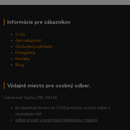
Informácie pre zákazníkov
O nás
Ako nakupovať
Obchodné podmienky
Fotogaléria
Kontakty
Blog
Výdajné miesto pre osobný odber.
Čierne nad Topľou 290, 09434
pri objednaní tovaru do 13:00 je možný osobný odber v
nasledujúci deň
odber prosím vopred hlásiť telefonicky / mailom
.