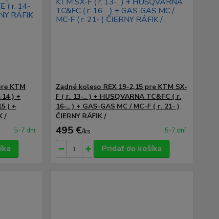
pre KTM
Zadné koleso REX 19-2,15 pre KTM SX-
-14 ) +
F ( r. 13-.. ) + HUSQVARNA TC&FC ( r.
5 ) +
16-.. ) + GAS-GAS MC / MC-F ( r. 21- )
 /
ČIERNY RÁFIK /
495 €
5-7 dní
5-7 dní
/
ks
íka
Pridať do košíka