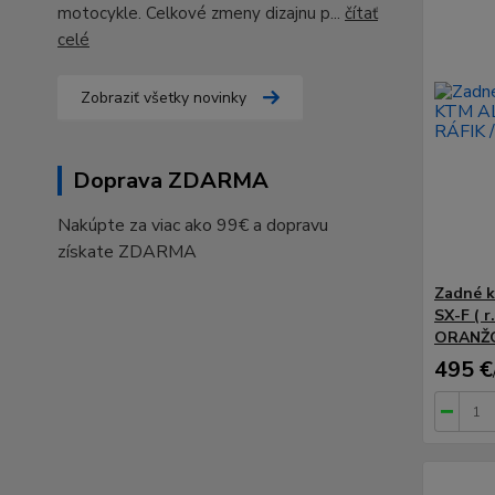
motocykle. Celkové zmeny dizajnu p...
čítať
celé
Zobraziť všetky novinky
Doprava ZDARMA
Nakúpte za viac ako 99€ a dopravu
získate ZDARMA
Zadné k
SX-F ( r
ORANŽ
495 €