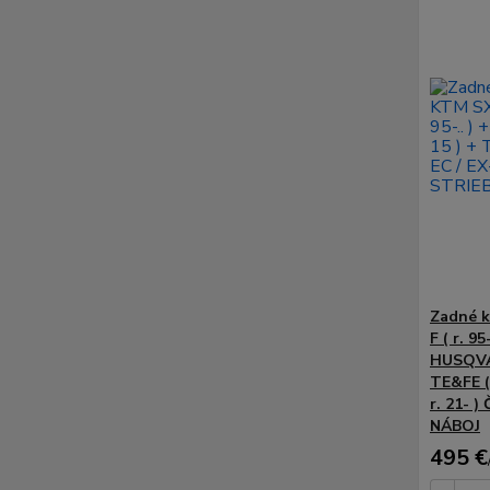
Zadné k
F ( r. 95
HUSQVAR
TE&FE ( 
r. 21- 
NÁBOJ
495 €