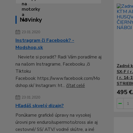
Novinky
23.01.2020
Instragram či Facebook? -
Modshop.sk
Neviete si poradiť? Radi Vám poradíme aj
na našom Instragrame, Facebooku ,či
Zadné k
Tiktoku
SX-F ( 
( r. 14-
Facebook: https://www.facebook.com/Mo
STRIEB
dshop.sk/ Instagram: ht...
čítať celé
495 €
23.01.2020
Hľadáš skvelý dizajn?
Ponúkame grafické úpravy na vysokej
úrovni pre enduro/supermoto/cross ale aj
cestovné/ SS/ ATV/ vodné skútre, a iné