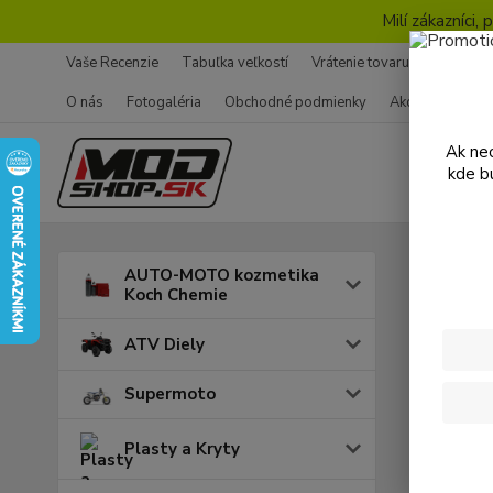
Milí zákazníci
Vaše Recenzie
Tabuľka veľkostí
Vrátenie tovaru - Formulár
O nás
Fotogaléria
Obchodné podmienky
Ako nakupovať
Ak nec
kde b
Úvod
K
AUTO-MOTO kozmetika
Koch Chemie
REX
ATV Diely
Supermoto
Cena:
Plasty a Kryty
Skl