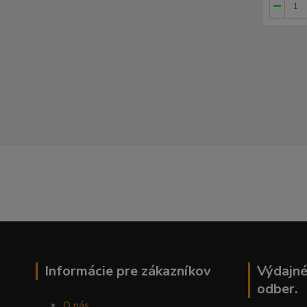
Informácie pre zákazníkov
Výdajné
odber.
O nás