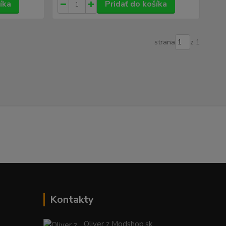
íka
Pridať do košíka
strana
z 1
Kontakty
Oliver z Modshop.sk