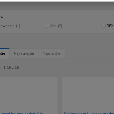
ca
anwheels
(1)
Kite
(2)
REX
šie
Najlacnejšie
Najdrahšie
m 1-15 z 15