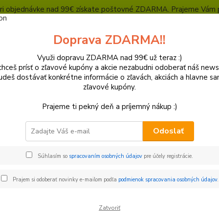
, pri objednávke nad 99€ získate poštovné ZDARMA. Prajeme Vám 
Heuréka - overené zákazníkmi
Polepy a grafika
SUPERMOTO Presta
Doprava ZDARMA!!
Kontakty
Ochrana súkromia
Využi dopravu ZDARMA nad 99€ už teraz :)
hceš prísť o zľavové kupóny a akcie nezabudni odoberať náš news
Neviet
Hľadať
udeš dostávať konkrétne informácie o zľavách, akciách a hlavne s
+421
zľavové kupóny.
(Po-Pi
Prajeme ti pekný deň a príjemný nákup :)
olesá a Pneumatiky
Komplet kolesá
MX / Enduro
REX WHEELS 
Odoslať
 WHEELS - KTM
Súhlasím so
spracovaním osobných údajov
pre účely registrácie.
€
Od
Prajem si odoberať novinky e-mailom podľa
podmienok spracovania osobných údajov
.
Zatvoriť
adom
Novinka
Akcia
Doprava ZADARMO
TO