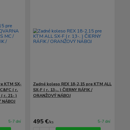
re KTM SX-
Zadné koleso REX 18-2,15 pre KTM ALL
C&FC ( r.
SX-F ( r. 13-.. ) ČIERNY RÁFIK /
 r. 21- )
ORANŽOVÝ NÁBOJ
Ý NÁBOJ
495 €
5-7 dní
5-7 dní
/
ks