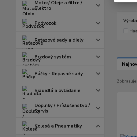
Motor/ Oleje a filtre /
Elektro
Výrob
Podvozok
Ha
Reťazové sady a diely
Brzdový systém
Najnov
Páčky - Repasné sady
Zobrazuje
Riadidlá a ovládanie
Doplnky / Príslušenstvo /
Servis
Kolesá a Pneumatiky