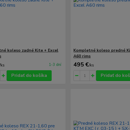
né koleso zadné Kite + Excel
Kompletné koleso predné Ki
s
A60 rims
495 €
1-3 dní
/
ks
/
ks
Pridať do košíka
Pridať do koš