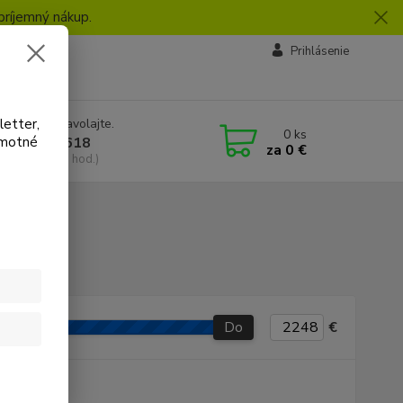
príjemný nákup.
vby
Prihlásenie
letter,
e si rady? Zavolajte.
0
ks
amotné
 918 772 618
za
0 €
a, 8:30-16:30 hod.)
- KTM
Do
€
P produkt