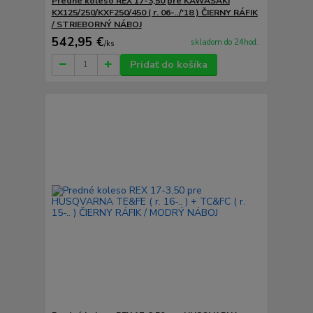
Predné koleso REX 17-3,50 pre KAWASAKI
KX125/250/KXF250/450 ( r. 06-../'18 ) ČIERNY RÁFIK
/ STRIEBORNÝ NÁBOJ
542,95 €
skladom do 24hod.
/
ks
Pridať do košíka