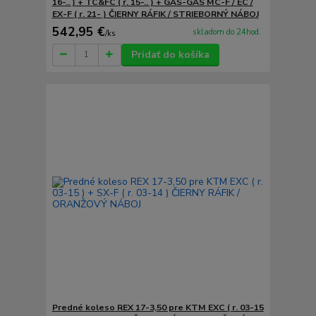
16-.. ) + TC&FC ( r. 15-.. ) + GAS-GAS MC-F / EC /
EX-F ( r. 21- ) ČIERNY RÁFIK / STRIEBORNÝ NÁBOJ
542,95 €
skladom do 24hod.
/
ks
Pridať do košíka
Predné koleso REX 17-3,50 pre KTM EXC ( r. 03-15