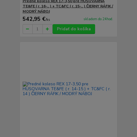
Predné koleso REX 17-3,50 pre HUSQVARNA
TE&FE ( r. 16-.. ) + TC&FC ( r. 15-.. ) ČIERNY RÁFIK /
MODRÝ NÁBOJ
542,95 €
skladom do 24hod.
/
ks
Pridať do košíka