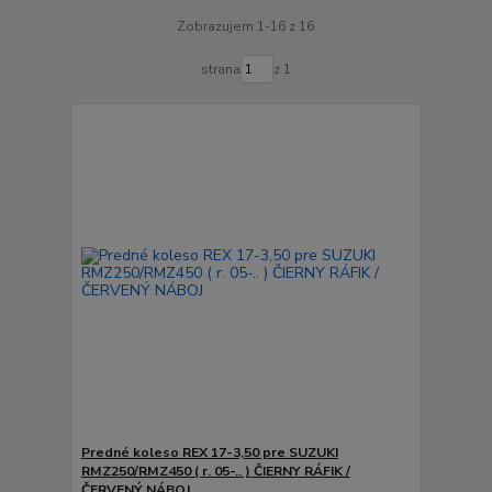
Zobrazujem 1-16 z 16
strana
z 1
Predné koleso REX 17-3,50 pre SUZUKI
RMZ250/RMZ450 ( r. 05-.. ) ČIERNY RÁFIK /
ČERVENÝ NÁBOJ