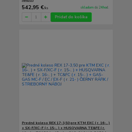
NÁBOJ
542,95 €
skladom do 24hod.
/
ks
Pridať do košíka
Predné koleso REX 17-3,50 pre KTM EXC ( r. 16-.. )
+ SX-F/XC-F ( r. 15-.. ) + HUSQVARNA TE&FE ( r.