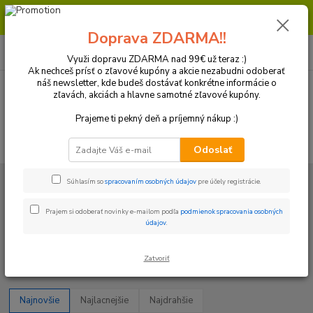
Milí zákazníci, pri objednávke nad 99€ získate poštovné ZDARMA.
Prajeme Vám príjemný nákup.
Doprava ZDARMA!!
0
ks
+421 918 772 618
za
0 €
(Po-Pia, 8:30-16:30 hod.)
Využi dopravu ZDARMA nad 99€ už teraz :)
Ak nechceš prísť o zľavové kupóny a akcie nezabudni odoberať
náš newsletter, kde budeš dostávať konkrétne informácie o
zľavách, akciách a hlavne samotné zľavové kupóny.
Menu
Prajeme ti pekný deň a príjemný nákup :)
Hľadať
Odoslať
Úvod
Kolesá a Pneumatiky
Komplet kolesá
Supermoto
Rex
Súhlasím so
spracovaním osobných údajov
pre účely registrácie.
Wheels
Prajem si odoberať novinky e-mailom podľa
podmienok spracovania osobných
Rex Wheels
údajov
.
Upresniť parametre
Zatvoriť
Najnovšie
Najlacnejšie
Najdrahšie