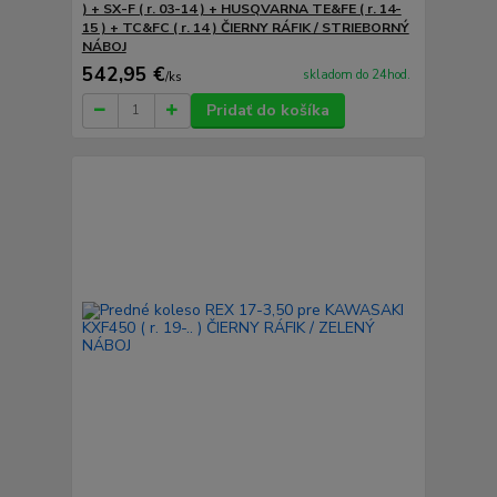
) + SX-F ( r. 03-14 ) + HUSQVARNA TE&FE ( r. 14-
15 ) + TC&FC ( r. 14 ) ČIERNY RÁFIK / STRIEBORNÝ
NÁBOJ
542,95 €
skladom do 24hod.
/
ks
Pridať do košíka