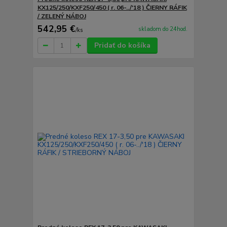
KX125/250/KXF250/450 ( r. 06-../'18 ) ČIERNY RÁFIK
/ ZELENÝ NÁBOJ
542,95 €
skladom do 24hod.
/
ks
Pridať do košíka