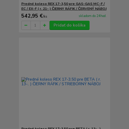
Predné koleso REX 17-3,50 pre GAS-GAS MC-F /
EC / EX-F ( r. 21- ) ČIERNY RÁFIK / ČERVENÝ NÁBOJ
542,95 €
skladom do 24hod.
/
ks
Pridať do košíka
Predné koleso REX 17-3,50 pre BETA ( r. 13-.. )