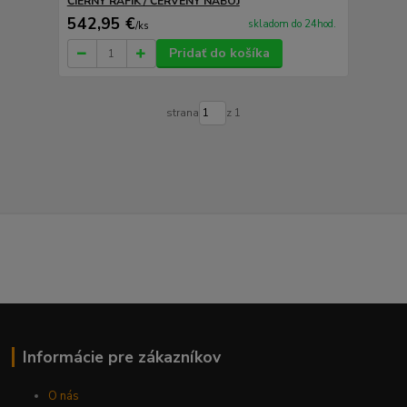
ČIERNY RÁFIK / ČERVENÝ NÁBOJ
542,95 €
skladom do 24hod.
/
ks
Pridať do košíka
strana
z 1
Informácie pre zákazníkov
O nás