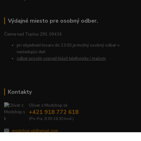
Výdajné miesto pre osobný odber.
Čierne nad Topľou 290, 09434
pri objednaní tovaru do 13:00 je možný osobný odber v
nasledujúci deň
odber prosím vopred hlásiť telefonicky / mailom
.
Kontakty
Oliver z Modshop.sk
+421 918 772 618
(Po-Pia, 8:30-16:30 hod.)
modshop.sk@gmail.com