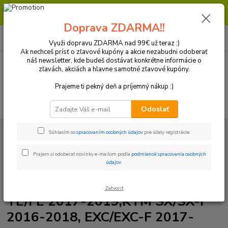
Milí zákazníci, pri objednávke nad 99€ získate poštovné ZDARMA.
Prajeme Vám príjemný nákup.
Doprava ZDARMA!!
0
ks
+421 918 772 618
za
0 €
(Po-Pia, 8:30-16:30 hod.)
Využi dopravu ZDARMA nad 99€ už teraz :)
Ak nechceš prísť o zľavové kupóny a akcie nezabudni odoberať
náš newsletter, kde budeš dostávať konkrétne informácie o
zľavách, akciách a hlavne samotné zľavové kupóny.
Menu
Prajeme ti pekný deň a príjemný nákup :)
Hľadať
Odoslať
Úvod
Plasty a Kryty
KTM
Kryty rámu
Chrániče rámu Acerbis X-
Súhlasím so
spracovaním osobných údajov
pre účely registrácie.
grip Husqvarna TC/FC 2016-2018, TE/FE 2017-2019,KTM SX/SX-F 2016-2018,
EXC/EXC-F 2017-2019, GasGas biele
Prajem si odoberať novinky e-mailom podľa
podmienok spracovania osobných
údajov
.
Chrániče rámu Acerbis X-grip
Husqvarna TC/FC 2016-2018,
Zatvoriť
TE/FE 2017-2019,KTM SX/SX-F
2016-2018, EXC/EXC-F 2017-