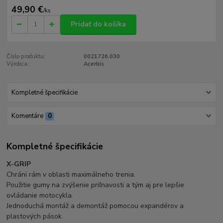
49,90 €
/
ks
Pridať do košíka
Číslo produktu:
0021726.030
Výrobca:
Acerbis
Kompletné špecifikácie
Komentáre
0
Kompletné špecifikácie
X-GRIP
Chráni rám v oblasti maximálneho trenia.
Použitie gumy na zvýšenie priľnavosti a tým aj pre lepšie
ovládanie motocykla.
Jednoduchá montáž a demontáž pomocou expandérov a
plastových pások.