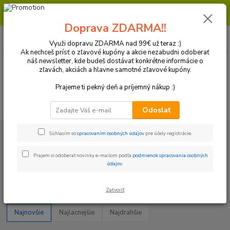
Milí zákazníci, pri objednávke nad 99€ získate poštovné ZDARMA.
Prajeme Vám príjemný nákup.
Doprava ZDARMA!!
0
ks
+421 918 772 618
za
0 €
(Po-Pia, 8:30-16:30 hod.)
Využi dopravu ZDARMA nad 99€ už teraz :)
Ak nechceš prísť o zľavové kupóny a akcie nezabudni odoberať
náš newsletter, kde budeš dostávať konkrétne informácie o
zľavách, akciách a hlavne samotné zľavové kupóny.
Menu
Prajeme ti pekný deň a príjemný nákup :)
Hľadať
Odoslať
Úvod
Plasty a Kryty
Yamaha
Vodítka reťaze
Súhlasím so
spracovaním osobných údajov
pre účely registrácie.
Vodítka reťaze
Prajem si odoberať novinky e-mailom podľa
podmienok spracovania osobných
údajov
.
Upresniť parametre
Zatvoriť
Najnovšie
Najlacnejšie
Najdrahšie