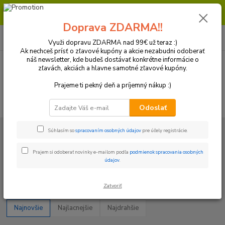
Milí zákazníci, pri objednávke nad 99€ získate poštovné ZDARMA.
Prajeme Vám príjemný nákup.
Doprava ZDARMA!!
0
ks
+421 918 772 618
za
0 €
(Po-Pia, 8:30-16:30 hod.)
Využi dopravu ZDARMA nad 99€ už teraz :)
Ak nechceš prísť o zľavové kupóny a akcie nezabudni odoberať
náš newsletter, kde budeš dostávať konkrétne informácie o
zľavách, akciách a hlavne samotné zľavové kupóny.
Menu
Prajeme ti pekný deň a príjemný nákup :)
Hľadať
Odoslať
Úvod
Plasty a Kryty
Yamaha
Zadné blatníky
Súhlasím so
spracovaním osobných údajov
pre účely registrácie.
Zadné blatníky
Prajem si odoberať novinky e-mailom podľa
podmienok spracovania osobných
údajov
.
Upresniť parametre
Zatvoriť
Najnovšie
Najlacnejšie
Najdrahšie