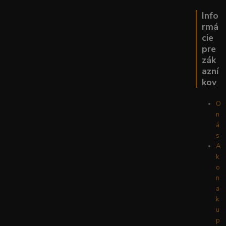
Info
rmá
cie
pre
zák
azní
kov
O
n
á
s
A
k
o
n
a
k
u
p