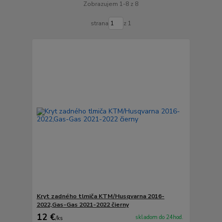
Zobrazujem 1-8 z 8
strana
z 1
Kryt zadného tlmiča KTM/Husqvarna 2016-
2022,Gas-Gas 2021-2022 čierny
12 €
skladom do 24hod.
/
ks