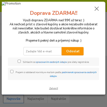
Milí zákazníci, pri objednávke nad 99€ získate poštovné ZDARMA.
Prajeme Vám príjemný nákup.
Doprava ZDARMA!!
0
ks
+421 918 772 618
za
0 €
(Po-Pia, 8:30-16:30 hod.)
Využi dopravu ZDARMA nad 99€ už teraz :)
Ak nechceš prísť o zľavové kupóny a akcie nezabudni odoberať
náš newsletter, kde budeš dostávať konkrétne informácie o
zľavách, akciách a hlavne samotné zľavové kupóny.
Menu
Prajeme ti pekný deň a príjemný nákup :)
Hľadať
Odoslať
Úvod
Plasty a Kryty
KTM
Kryt zadného tlmiča
Súhlasím so
spracovaním osobných údajov
pre účely registrácie.
Kryt zadného tlmiča
Prajem si odoberať novinky e-mailom podľa
podmienok spracovania osobných
údajov
.
Upresniť parametre
Zatvoriť
Najnovšie
Najlacnejšie
Najdrahšie