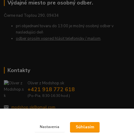
Výdajné miesto pre osobný odber.
Čierne nad Topľou 290, 09434
pri objednaní tovaru do 13:00 je možný osobný odber v
nasledujúci deň
odber prosím vopred hlásiť telefonicky / mailom
.
Kontakty
Oliver z Modshop.sk
+421 918 772 618
(Po-Pia, 8:30-16:30 hod.)
modshop.sk@gmail.com
Súhlasím
Nastavenia