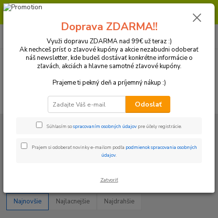
Milí zákazníci, pri objednávke nad 99€ získate poštovné ZDARMA.
Prajeme Vám príjemný nákup.
Doprava ZDARMA!!
0
ks
+421 918 772 618
za
0 €
(Po-Pia, 8:30-16:30 hod.)
Využi dopravu ZDARMA nad 99€ už teraz :)
Ak nechceš prísť o zľavové kupóny a akcie nezabudni odoberať
náš newsletter, kde budeš dostávať konkrétne informácie o
zľavách, akciách a hlavne samotné zľavové kupóny.
Menu
Prajeme ti pekný deň a príjemný nákup :)
Hľadať
Odoslať
Úvod
Plasty a Kryty
Kawasaki
Kryty rámu
Súhlasím so
spracovaním osobných údajov
pre účely registrácie.
Kryty rámu
Prajem si odoberať novinky e-mailom podľa
podmienok spracovania osobných
údajov
.
Upresniť parametre
Zatvoriť
Najnovšie
Najlacnejšie
Najdrahšie