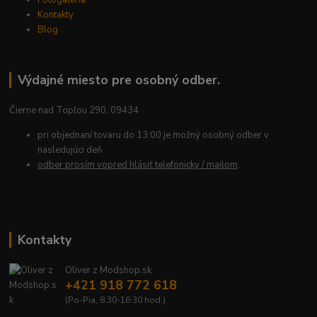
Fotogaléria
Kontakty
Blog
Výdajné miesto pre osobný odber.
Čierne nad Topľou 290, 09434
pri objednaní tovaru do 13:00 je možný osobný odber v
nasledujúci deň
odber prosím vopred hlásiť telefonicky / mailom
.
Kontakty
Oliver z Modshop.sk
+421 918 772 618
(Po-Pia, 8:30-16:30 hod.)