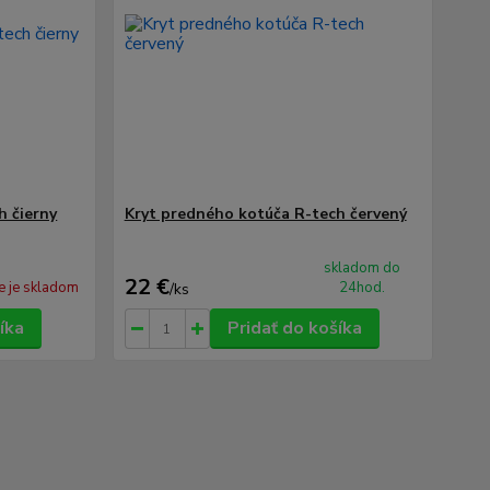
h čierny
Kryt predného kotúča R-tech červený
skladom do
22 €
e je skladom
24hod.
/
ks
íka
Pridať do košíka