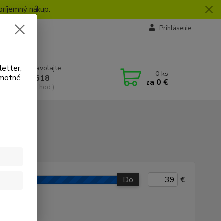
príjemný nákup.
vby
Prihlásenie
letter,
e si rady? Zavolajte.
0
ks
amotné
 918 772 618
za
0 €
a, 8:30-16:30 hod.)
Do
€
P produkt