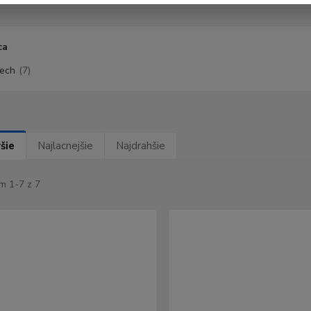
ca
ech
(7)
šie
Najlacnejšie
Najdrahšie
m 1-7 z 7