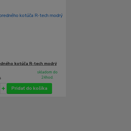
edného kotúča R-tech modrý
skladom do
24hod.
s
Pridať do košíka