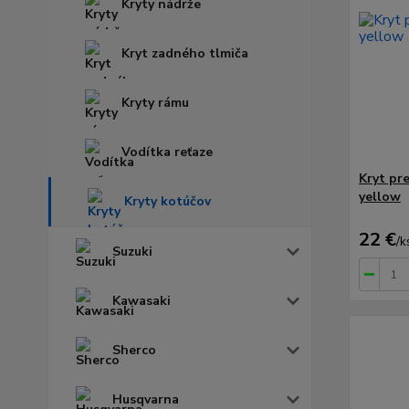
Kryty nádrže
Kryt zadného tlmiča
Kryty rámu
Vodítka reťaze
Kryt pr
yellow
Kryty kotúčov
22 €
/
k
Suzuki
Kawasaki
Sherco
Husqvarna