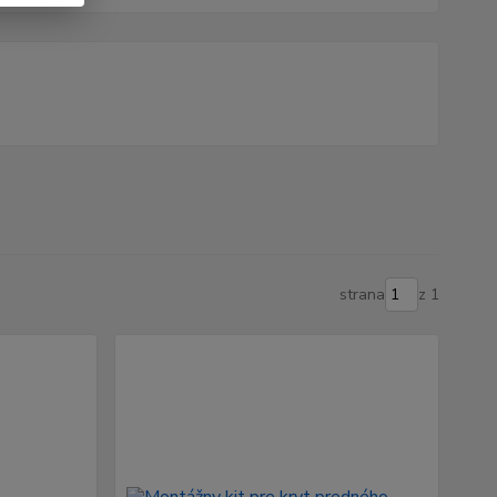
strana
z 1