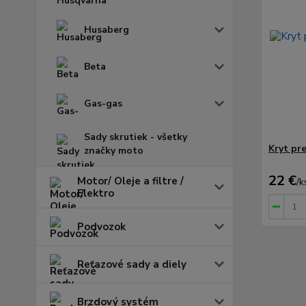
Husaberg
Beta
Gas-gas
Sady skrutiek - všetky
Kryt pr
značky moto
22 €
Motor/ Oleje a filtre /
/
k
Elektro
Podvozok
Reťazové sady a diely
Brzdový systém