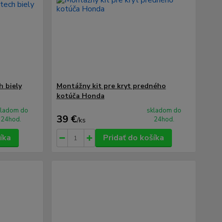
h biely
Montážny kit pre kryt predného
kotúča Honda
kladom do
skladom do
39 €
24hod.
24hod.
/
ks
íka
Pridať do košíka