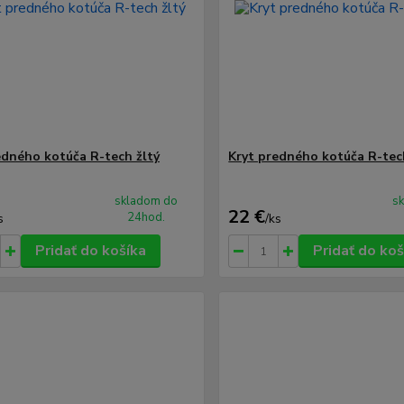
edného kotúča R-tech žltý
Kryt predného kotúča R-tec
skladom do
s
22 €
24hod.
s
/
ks
Pridať do košíka
Pridať do koš