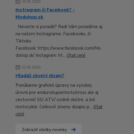
23.01.2020
Instragram či Facebook? -
Modshop.sk
Neviete si poradiť? Radi Vám poradíme aj
na našom Instragrame, Facebooku ,či
Tiktoku
Facebook: https://www.facebook.com/Mo
dshop.sk/ Instagram: ht...
čítať celé
23.01.2020
Hľadáš skvelý dizajn?
Ponúkame grafické úpravy na vysokej
úrovni pre enduro/supermoto/cross ale aj
cestovné/ SS/ ATV/ vodné skútre, a iné
motocykle. Celkové zmeny dizajnu p...
čítať
celé
Zobraziť všetky novinky