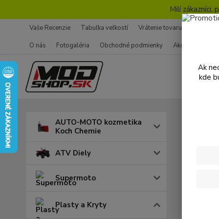
Milí zákazníci
Vaše Recenzie
Tabuľka veľkostí
Vrátenie tovaru - Formulár
O nás
Fotogaléria
Obchodné podmienky
Ako nakupovať
Ak nec
kde b
Úvod
P
AUTO-MOTO kozmetika
Koch Chemie
Kryt
ATV Diely
Cena:
Supermoto
Plasty a Kryty
Skl