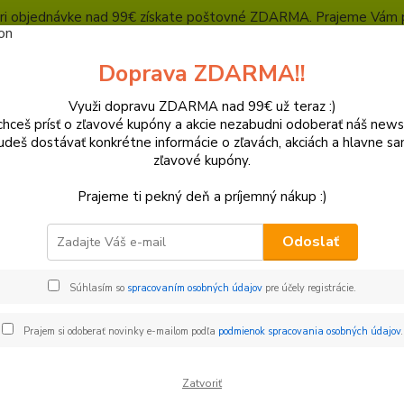
, pri objednávke nad 99€ získate poštovné ZDARMA. Prajeme Vám 
Heuréka - overené zákazníkmi
Polepy a grafika
SUPERMOTO Presta
Doprava ZDARMA!!
Kontakty
Ochrana súkromia
Využi dopravu ZDARMA nad 99€ už teraz :)
hceš prísť o zľavové kupóny a akcie nezabudni odoberať náš news
Neviet
Hľadať
udeš dostávať konkrétne informácie o zľavách, akciách a hlavne s
+421
zľavové kupóny.
(Po-Pi
Prajeme ti pekný deň a príjemný nákup :)
lasty a Kryty
Honda
Kryty kotúčov
Odoslať
y kotúčov
Súhlasím so
spracovaním osobných údajov
pre účely registrácie.
€
Od
Prajem si odoberať novinky e-mailom podľa
podmienok spracovania osobných údajov
.
Zatvoriť
adom
Novinka
Akcia
Doprava ZADARMO
TO