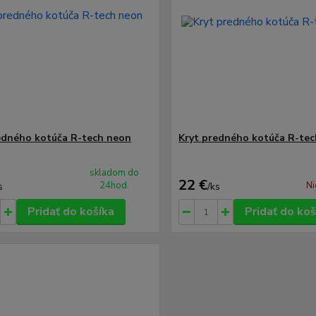
edného kotúča R-tech neon
Kryt predného kotúča R-tec
skladom do
22 €
24hod.
Ni
s
/
ks
Pridať do košíka
Pridať do koš