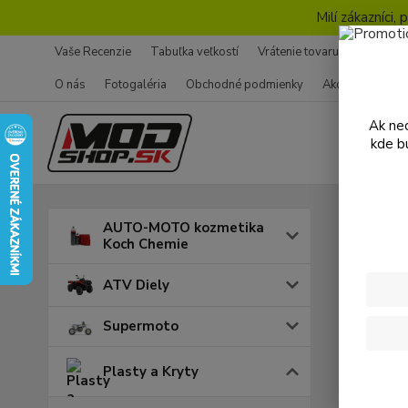
Milí zákazníci
Vaše Recenzie
Tabuľka veľkostí
Vrátenie tovaru - Formulár
O nás
Fotogaléria
Obchodné podmienky
Ako nakupovať
Ak nec
kde b
Úvod
P
AUTO-MOTO kozmetika
Koch Chemie
Zadn
ATV Diely
Supermoto
Cena:
Plasty a Kryty
Skl