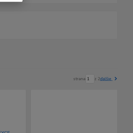
strana
z 2
ďalšie