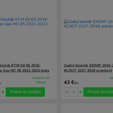
latník KTM SX 65 2016-
Zadný blatník SX/SXF 2016-
s-Gas MC 65 2021-2022 biely
XC/XCF 2017-2018 oranžový
skladom do
s
43 €
24hod.
s
/
ks
Pridať do košíka
Pridať do koš