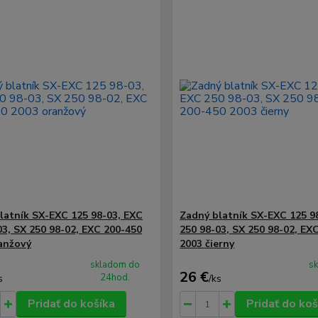
latník SX-EXC 125 98-03, EXC
Zadný blatník SX-EXC 125 9
03, SX 250 98-02, EXC 200-450
250 98-03, SX 250 98-02, EX
anžový
2003 čierny
skladom do
s
26 €
24hod.
s
/
ks
Pridať do košíka
Pridať do koš