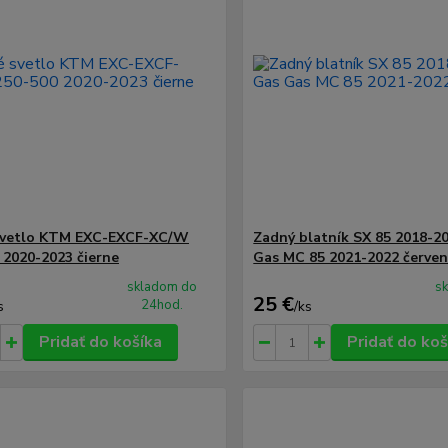
svetlo KTM EXC-EXCF-XC/W
Zadný blatník SX 85 2018-2
 2020-2023 čierne
Gas MC 85 2021-2022 červen
skladom do
s
25 €
24hod.
s
/
ks
Pridať do košíka
Pridať do koš