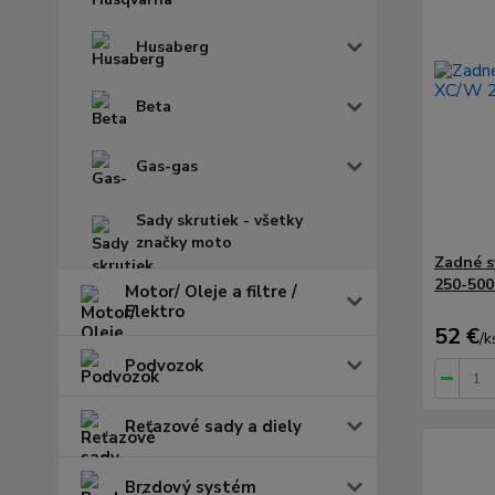
Husaberg
Beta
Gas-gas
Sady skrutiek - všetky
značky moto
Zadné 
250-500
Motor/ Oleje a filtre /
Elektro
52 €
/
k
Podvozok
Reťazové sady a diely
Brzdový systém