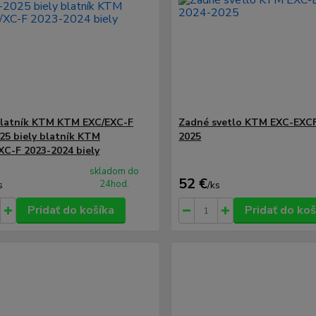
blatník KTM KTM EXC/EXC-F
Zadné svetlo KTM EXC-EXCF
25 biely blatník KTM
2025
XC-F 2023-2024 biely
skladom do
52 €
24hod.
s
/
ks
Pridať do košíka
Pridať do koš