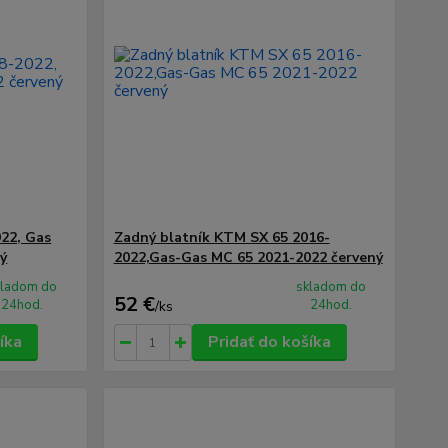
022, Gas
Zadný blatník KTM SX 65 2016-
ý
2022,Gas-Gas MC 65 2021-2022 červený
kladom do
skladom do
52 €
24hod.
24hod.
/
ks
íka
Pridať do košíka