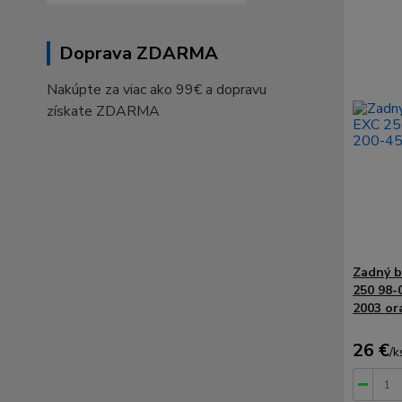
Doprava ZDARMA
Nakúpte za viac ako 99€ a dopravu
získate ZDARMA
Zadný b
250 98-
2003 or
26 €
/
k