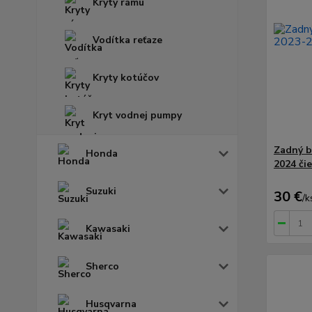
Kryty rámu
Vodítka reťaze
Kryty kotúčov
Kryt vodnej pumpy
Zadný b
Honda
2024 či
Suzuki
30 €
/
k
Kawasaki
Sherco
Husqvarna