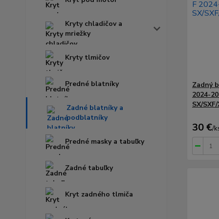
Kryty chladičov a
mriežky
Kryty tlmičov
Predné blatníky
Zadný 
2024-20
SX/SXF/
Zadné blatníky a
podblatníky
30 €
/
k
Predné masky a tabuľky
Zadné tabuľky
Kryt zadného tlmiča