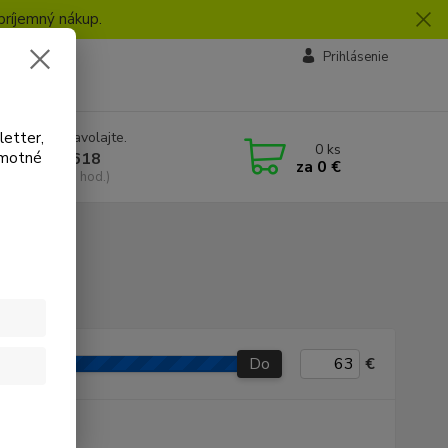
príjemný nákup.
vby
Prihlásenie
letter,
e si rady? Zavolajte.
0
ks
amotné
 918 772 618
za
0 €
a, 8:30-16:30 hod.)
Do
€
P produkt