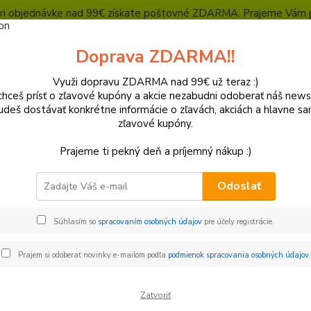
, pri objednávke nad 99€ získate poštovné ZDARMA. Prajeme Vám 
Heuréka - overené zákazníkmi
Polepy a grafika
SUPERMOTO Presta
Doprava ZDARMA!!
Kontakty
Ochrana súkromia
Využi dopravu ZDARMA nad 99€ už teraz :)
hceš prísť o zľavové kupóny a akcie nezabudni odoberať náš news
Neviet
Hľadať
udeš dostávať konkrétne informácie o zľavách, akciách a hlavne s
+421
zľavové kupóny.
(Po-Pi
Prajeme ti pekný deň a príjemný nákup :)
lasty a Kryty
KTM
Zadné blatníky a podblatníky
Odoslať
é blatníky a podblatníky
Súhlasím so
spracovaním osobných údajov
pre účely registrácie.
€
Od
Prajem si odoberať novinky e-mailom podľa
podmienok spracovania osobných údajov
.
Zatvoriť
adom
Novinka
Akcia
Doprava ZADARMO
TO