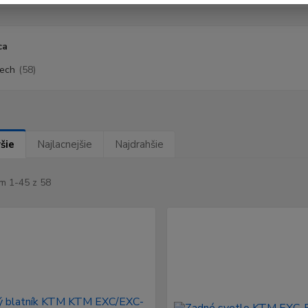
ca
ech
(58)
šie
Najlacnejšie
Najdrahšie
m 1-45 z 58