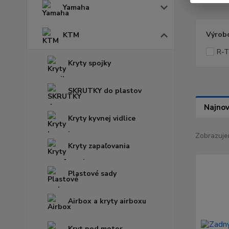
Yamaha
Výrob
KTM
R-T
Kryty spojky
SKRUTKY do plastov
Najnov
Kryty kyvnej vidlice
Zobrazuje
Kryty zapaľovania
Plastové sady
Airbox a kryty airboxu
Kryt pod motor