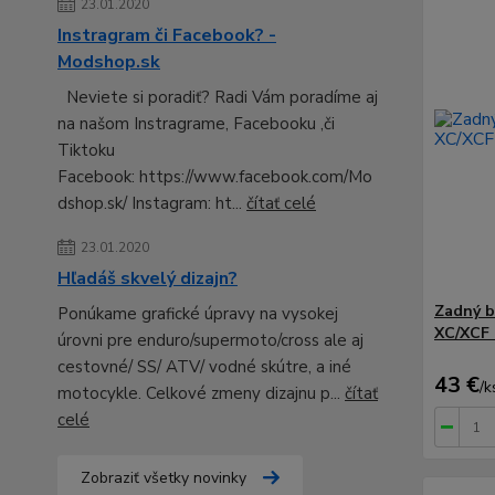
23.01.2020
Instragram či Facebook? -
Modshop.sk
Neviete si poradiť? Radi Vám poradíme aj
na našom Instragrame, Facebooku ,či
Tiktoku
Facebook: https://www.facebook.com/Mo
dshop.sk/ Instagram: ht...
čítať celé
23.01.2020
Hľadáš skvelý dizajn?
Zadný b
Ponúkame grafické úpravy na vysokej
XC/XCF 
úrovni pre enduro/supermoto/cross ale aj
cestovné/ SS/ ATV/ vodné skútre, a iné
43 €
/
k
motocykle. Celkové zmeny dizajnu p...
čítať
celé
Zobraziť všetky novinky