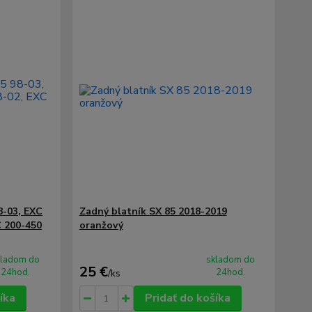
8-03, EXC
Zadný blatník SX 85 2018-2019
C 200-450
oranžový
kladom do
skladom do
25 €
24hod.
24hod.
/
ks
íka
Pridať do košíka