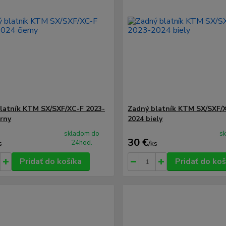
latník KTM SX/SXF/XC-F 2023-
Zadný blatník KTM SX/SXF/
erny
2024 biely
skladom do
s
30 €
24hod.
s
/
ks
Pridať do košíka
Pridať do koš