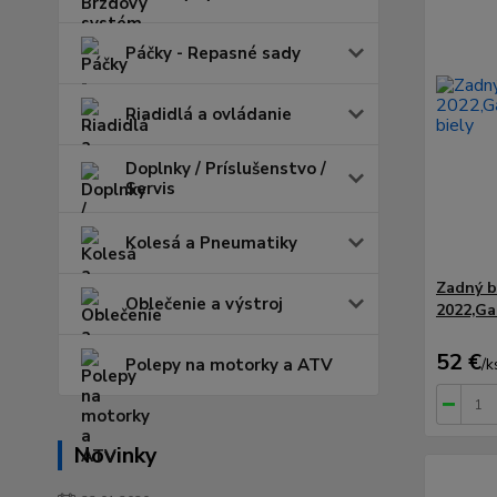
Páčky - Repasné sady
Riadidlá a ovládanie
Doplnky / Príslušenstvo /
Servis
Kolesá a Pneumatiky
Zadný b
Oblečenie a výstroj
2022,Ga
52 €
Polepy na motorky a ATV
/
k
Novinky