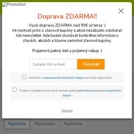
Milí zákazníci, pri objednávke nad 99€ získate poštovné ZDARMA.
Prajeme Vám príjemný nákup.
Doprava ZDARMA!!
0
ks
+421 918 772 618
za
0 €
(Po-Pia, 8:30-16:30 hod.)
Využi dopravu ZDARMA nad 99€ už teraz :)
Ak nechceš prísť o zľavové kupóny a akcie nezabudni odoberať
náš newsletter, kde budeš dostávať konkrétne informácie o
zľavách, akciách a hlavne samotné zľavové kupóny.
Menu
Prajeme ti pekný deň a príjemný nákup :)
Hľadať
Odoslať
Úvod
Plasty a Kryty
Gas-gas
Kryty spojky a zapaľovania
Súhlasím so
spracovaním osobných údajov
pre účely registrácie.
Kryty spojky a zapaľovania
Prajem si odoberať novinky e-mailom podľa
podmienok spracovania osobných
údajov
.
Upresniť parametre
Zatvoriť
Najnovšie
Najlacnejšie
Najdrahšie