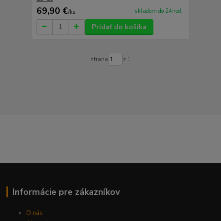
69,90 €
skladom do 24hod.
/
ks
Pridať do košíka
strana
z 1
Informácie pre zákazníkov
O nás